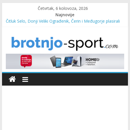
Četvrtak, 6 kolovoza, 2026
Najnovije
Čitluk Selo, Donji Veliki Ograđenik, Čerin i Međugorje plasirali
se u četvrtfinale
SC Pehar Karting od danas otvoren za sve uzraste
Marin Čilić napredovao na ATP ljestvici
Poznati polufinalisti MNL MZ općine Čitluk – Brotnjo 2026.
Predsjednica Vlade Marija Buhač, ministar Ivo Bevanda i
načelnik Marin Radišić čestitali organizatoricama na realizaciji
sportsko edukativnog kampa “Izlazi vani”