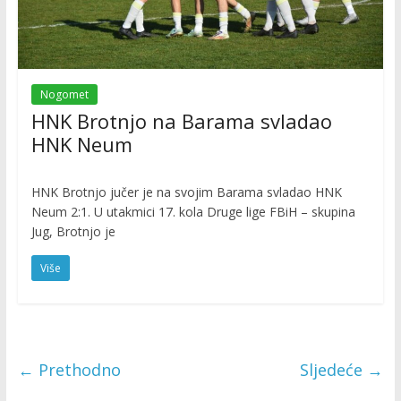
Nogomet
HNK Brotnjo na Barama svladao
HNK Neum
HNK Brotnjo jučer je na svojim Barama svladao HNK
Neum 2:1. U utakmici 17. kola Druge lige FBiH – skupina
Jug, Brotnjo je
Više
← Prethodno
Sljedeće →