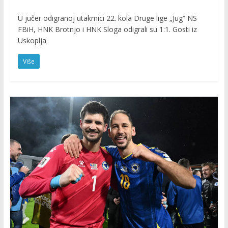
U jučer odigranoj utakmici 22. kola Druge lige „Jug“ NS
FBiH, HNK Brotnjo i HNK Sloga odigrali su 1:1. Gosti iz
Uskoplja
Više