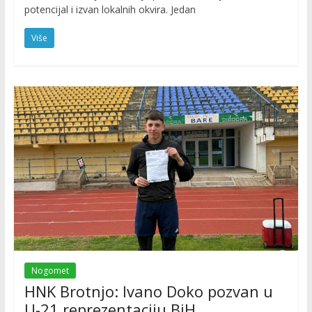
potencijal i izvan lokalnih okvira. Jedan
Više
Nogomet
HNK Brotnjo: Ivano Doko pozvan u
U-21 reprezentaciju BiH