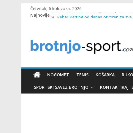
Četvrtak, 6 kolovoza, 2026
Najnovije
Čitluk Selo, Donji Veliki Ograđenik, Čerin i 
SC Pehar Karting od danas otvoren za sve
Marin Čilić napredovao na ATP ljestvici
Poznati polufinalisti MNL MZ općine Čitluk
Predsjednica Vlade Marija Buhač, ministar I
NOGOMET
TENIS
KOŠARKA
RUK
SPORTSKI SAVEZ BROTNJO
KONTAKTIRAJT