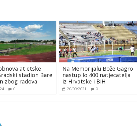
obnova atletske
Na Memorijalu Bože Gagro
Gradski stadion Bare
nastupilo 400 natjecatelja
n zbog radova
iz Hrvatske i BiH
024
0
20/09/2021
0
i
.