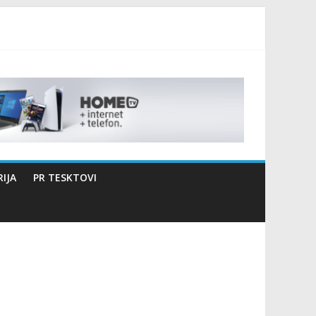
izaciji sportsko edukativnog kampa “Izlazi vani”
IJA
PR TESKTOVI