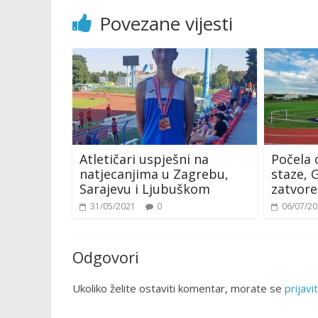
Povezane vijesti
Atletičari uspješni na
Počela 
natjecanjima u Zagrebu,
staze, 
Sarajevu i Ljubuškom
zatvore
31/05/2021
0
06/07/2
Odgovori
Ukoliko želite ostaviti komentar, morate se
prijavit