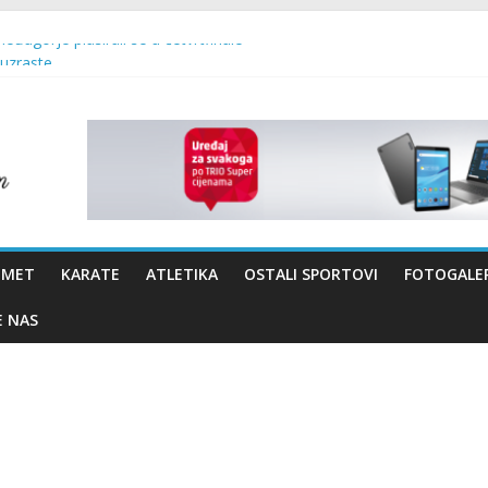
Međugorje plasirali se u četvrtfinale
 uzraste
 – Brotnjo 2026.
vo Bevanda i načelnik Marin Radišić čestitali organizatoricama na real
OMET
KARATE
ATLETIKA
OSTALI SPORTOVI
FOTOGALER
E NAS