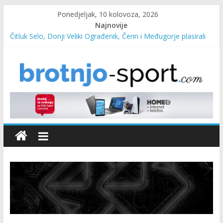
Ponedjeljak, 10 kolovoza, 2026
Najnovije
Čitluk Selo, Donji Veliki Ograđenik, Čerin i Međugorje plasirali
se u četvrtfinale
SC Pehar Karting od danas otvoren za sve uzraste
Marin Čilić napredovao na ATP ljestvici
Poznati polufinalisti MNL MZ općine Čitluk – Brotnjo 2026.
Predsjednica Vlade Marija Buhač, ministar Ivo Bevanda i
načelnik Marin Radišić čestitali organizatoricama na realizaciji
sportsko edukativnog kampa “Izlazi vani”