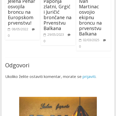
Jelena Pehar
Paponja
Ivan
osvojila
zlatni, Grgić
Martinac
broncu na
i Juričić
osvojio
Europskom
brončane na
ekipnu
prvenstvu!
Prvenstvu
broncu na
Balkana
prvenstvu
08/05/2022
Balkana
29/05/2023
0
02/03/2025
0
0
Odgovori
Ukoliko želite ostaviti komentar, morate se
prijaviti
.