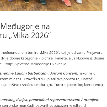
 Međugorje na
u „Mika 2026“
2. međunarodnom turniru „Mika 2026“, koji je održan u Prnjavoru.
dvije dobne kategorije – pionire i kadete, a uz klubove iz Bosne
, Srbije, Sjeverne Makedonije i Slovenije.
renerima Lukom Barbarićem i Antom Ćorićem,
nakon vrlo
tvrtom mjestu. U završnici su upisali dva poraza te, unatoč
ajedništvo i snažnu timsku igru. Turnir u pionirskoj konkurenciji
enerskog dvojca, predvođeni reprezentativcem Antonijem
io seniorske momčadi, ostvarili su zapažen rezultat. U