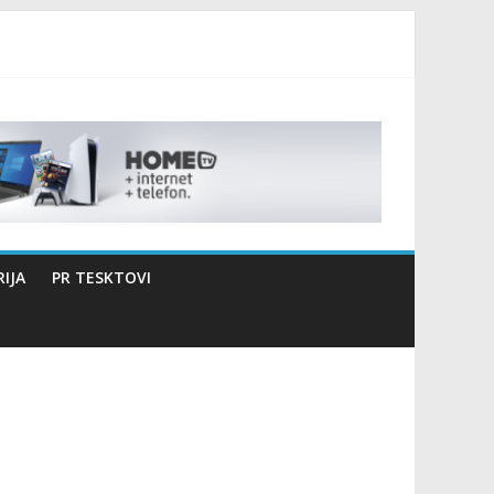
izaciji sportsko edukativnog kampa “Izlazi vani”
IJA
PR TESKTOVI