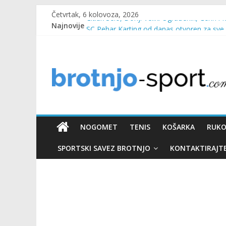
Četvrtak, 6 kolovoza, 2026
Najnovije
Čitluk Selo, Donji Veliki Ograđenik, Čerin i 
SC Pehar Karting od danas otvoren za sve
Marin Čilić napredovao na ATP ljestvici
Poznati polufinalisti MNL MZ općine Čitluk
Predsjednica Vlade Marija Buhač, ministar I
NOGOMET
TENIS
KOŠARKA
RUK
SPORTSKI SAVEZ BROTNJO
KONTAKTIRAJT