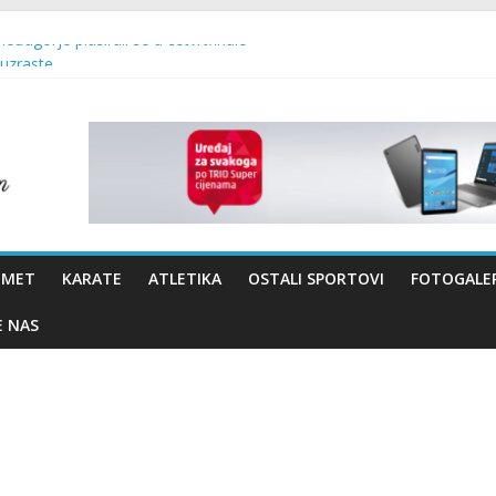
Međugorje plasirali se u četvrtfinale
 uzraste
 – Brotnjo 2026.
vo Bevanda i načelnik Marin Radišić čestitali organizatoricama na real
OMET
KARATE
ATLETIKA
OSTALI SPORTOVI
FOTOGALER
E NAS