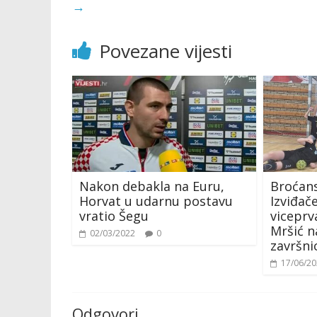
→
Povezane vijesti
Nakon debakla na Euru,
Broćan
Horvat u udarnu postavu
Izviđač
vratio Šegu
viceprv
Mršić na
02/03/2022
0
završni
17/06/2
Odgovori