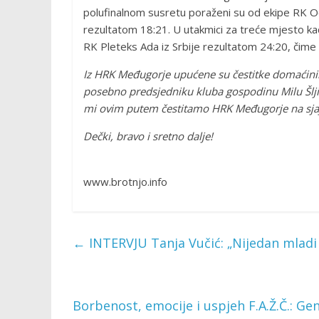
polufinalnom susretu poraženi su od ekipe RK Od
rezultatom 18:21. U utakmici za treće mjesto kadet
RK Pleteks Ada iz Srbije rezultatom 24:20, čime 
Iz HRK Međugorje upućene su čestitke domaćinima
posebno predsjedniku kluba gospodinu Milu Šljiv
mi ovim putem čestitamo HRK Međugorje na sja
Dečki, bravo i sretno dalje!
www.brotnjo.info
←
INTERVJU Tanja Vučić: „Nijedan mladi
Borbenost, emocije i uspjeh F.A.Ž.Č.: G