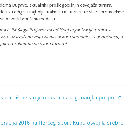
ema Dugave, aktualnih i prošlogodišnjih osvajača turnira,
i su odigrali najbolju utakmicu na turniru te slavili protiv ekipe
su osvojili brončanu medalju.
 iz RK Sloga Prnjavor na odličnoj organizaciji turnira, a
iću, uz izraženu želju za nastavkom suradnje i u budućnosti, a
jnim rezultatima na ovom turniru!
 sportaš ne smije odustati zbog manjka potpore“
eneracija 2016 na Herceg Sport Kupu osvojila srebro