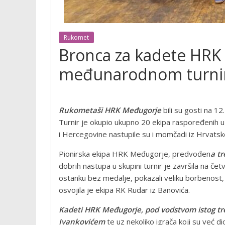
Rukomet
Bronca za kadete HRK
međunarodnom turnir
Rukometaši HRK Međugorje
bili su gosti na 1
Turnir je okupio ukupno 20 ekipa raspoređenih u 
i Hercegovine nastupile su i momčadi iz Hrvatske
Pionirska ekipa HRK Međugorje, predvođen
a t
dobrih nastupa u skupini turnir je završila na če
ostanku bez medalje, pokazali veliku borbenost, z
osvojila je ekipa RK Rudar iz Banovića.
Kadeti HRK Međugorje, pod vodstvom istog tr
Ivankovićem
te uz nekoliko igrača koji su već d