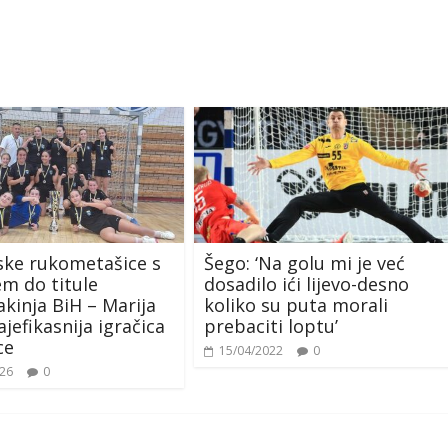
ske rukometašice s
Šego: ‘Na golu mi je već
em do titule
dosadilo ići lijevo-desno
akinja BiH – Marija
koliko su puta morali
jefikasnija igračica
prebaciti loptu’
ce
15/04/2022
0
026
0