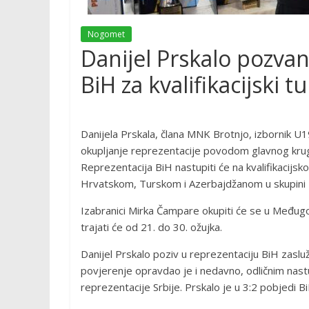
Nogomet
Danijel Prskalo pozvan
BiH za kvalifikacijski tu
Danijela Prskala, člana MNK Brotnjo, izbornik U
okupljanje reprezentacije povodom glavnog krug
Reprezentacija BiH nastupiti će na kvalifikacij
Hrvatskom, Turskom i Azerbajdžanom u skupini 7 
Izabranici Mirka Čampare okupiti će se u Međugo
trajati će od 21. do 30. ožujka.
Danijel Prskalo poziv u reprezentaciju BiH zaslu
povjerenje opravdao je i nedavno, odličnim nast
reprezentacije Srbije. Prskalo je u 3:2 pobjedi BiH