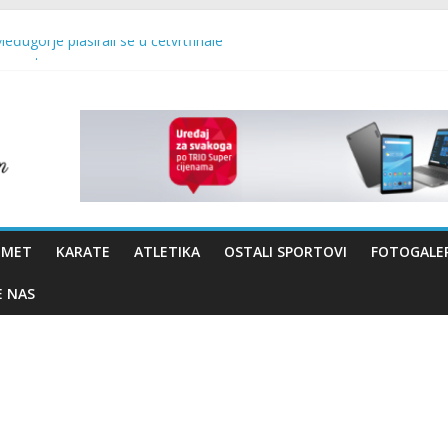
Međugorje plasirali se u četvrtfinale
 uzraste
 – Brotnjo 2026.
vo Bevanda i načelnik Marin Radišić čestitali organizatoricama na real
OMET
KARATE
ATLETIKA
OSTALI SPORTOVI
FOTOGALER
E NAS