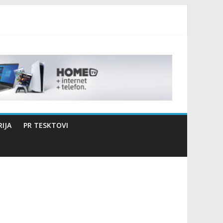
izaciji sportsko edukativnog kampa “Izlazi vani”
IJA
PR TESKTOVI