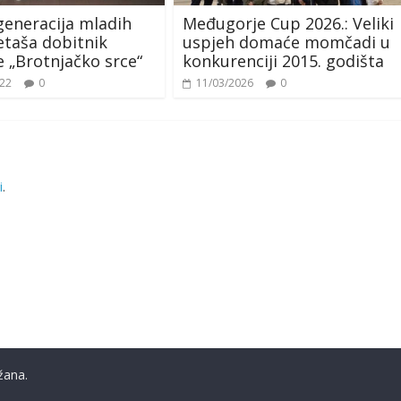
generacija mladih
Međugorje Cup 2026.: Veliki
taša dobitnik
uspjeh domaće momčadi u
 „Brotnjačko srce“
konkurenciji 2015. godišta
022
0
11/03/2026
0
i
.
žana.