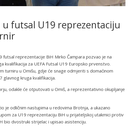
 u futsal U19 reprezentaciju
rnir
19 futsal reprezentacije BiH Mirko Čampara pozvao je na
a kvalifikacija za UEFA Futsal U19 Europsko prvenstvo.
skom turniru u Omišu, gdje će snage odmjeriti s domaćinom
glavnog kruga kvalifikacija.
rju, odakle će otputovati u Omiš, a reprezentativno okupljanje
žio je odličnim nastupima u redovima Brotnja, a ukazano
upom za U19 reprezentaciju BiH u prijateljskoj utakmici protiv
 bio dvostruki strijelac i upisao asistenciju.