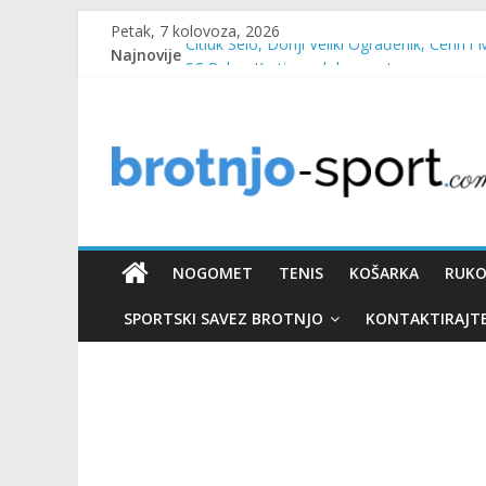
Petak, 7 kolovoza, 2026
Najnovije
Čitluk Selo, Donji Veliki Ograđenik, Čerin i 
SC Pehar Karting od danas otvoren za sve
Marin Čilić napredovao na ATP ljestvici
Poznati polufinalisti MNL MZ općine Čitluk
Predsjednica Vlade Marija Buhač, ministar I
NOGOMET
TENIS
KOŠARKA
RUK
SPORTSKI SAVEZ BROTNJO
KONTAKTIRAJT