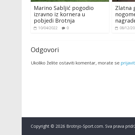
Marino Sabljić pogodio
Zlatna 
izravno iz kornera u
nogome
pobjedi Brotnja
nagrade
10/04/2022
0
08/12/2
Odgovori
Ukoliko želite ostaviti komentar, morate se
prijavit
Copyright © 2026 Brotnjo-Sport.com. Sva prava pridr