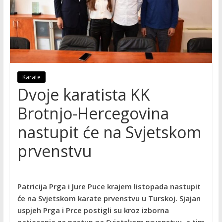
Karate
Dvoje karatista KK
Brotnjo-Hercegovina
nastupit će na Svjetskom
prvenstvu
Patricija Prga i Jure Puce krajem listopada nastupit
će na Svjetskom karate prvenstvu u Turskoj. Sjajan
uspjeh Prga i Prce postigli su kroz izborna
natjecanja za nastup na Svjetskom prvenstvu, a tim