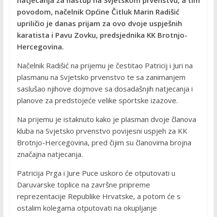
povodom, načelnik Općine Čitluk Marin Radišić
upriličio je danas prijam za ovo dvoje uspješnih
karatista i Pavu Zovku, predsjednika KK Brotnjo-
Hercegovina.
Načelnik Radišić na prijemu je čestitao Patricij i Juri na
plasmanu na Svjetsko prvenstvo te sa zanimanjem
saslušao njihove dojmove sa dosadašnjih natjecanja i
planove za predstojeće velike sportske izazove.
Na prijemu je istaknuto kako je plasman dvoje članova
kluba na Svjetsko prvenstvo povijesni uspjeh za KK
Brotnjo-Hercegovina, pred čijim su članovima brojna
značajna natjecanja.
Patricija Prga i Jure Puce uskoro će otputovati u
Daruvarske toplice na završne pripreme
reprezentacije Republike Hrvatske, a potom će s
ostalim kolegama otputovati na okupljanje