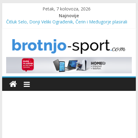
Petak, 7 kolovoza, 2026
Najnovije
Čitluk Selo, Donji Veliki Ograđenik, Čerin i Međugorje plasirali
se u četvrtfinale
SC Pehar Karting od danas otvoren za sve uzraste
Marin Čilić napredovao na ATP ljestvici
Poznati polufinalisti MNL MZ općine Čitluk – Brotnjo 2026.
Predsjednica Vlade Marija Buhač, ministar Ivo Bevanda i
načelnik Marin Radišić čestitali organizatoricama na realizaciji
sportsko edukativnog kampa “Izlazi vani”