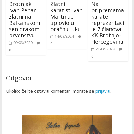
Brotnjak
Zlatni
Na
Ivan Pehar
karatist Ivan
pripremama
zlatni na
Martinac
karate
Balkanskom
uplovio u
reprezentaci
seniorakom
bračnu luku
je 7 članova
prvenstvu
KK Brotnjo-
14/09/2024
Hercegovina
09/03/2020
0
21/08/2020
0
0
Odgovori
Ukoliko želite ostaviti komentar, morate se
prijaviti
.