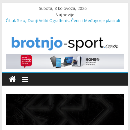
Subota, 8 kolovoza, 2026
Najnovije
Čitluk Selo, Donji Veliki Ograđenik, Čerin i Međugorje plasirali
se u četvrtfinale
SC Pehar Karting od danas otvoren za sve uzraste
Marin Čilić napredovao na ATP ljestvici
Poznati polufinalisti MNL MZ općine Čitluk – Brotnjo 2026.
Predsjednica Vlade Marija Buhač, ministar Ivo Bevanda i
načelnik Marin Radišić čestitali organizatoricama na realizaciji
sportsko edukativnog kampa “Izlazi vani”