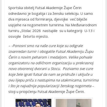
Sportska obitelj Futsal Akademije Župe Čerin
odnedavno je bogatija i za žensku selekciju. U samo
dva mjeseca od formiranja, djevojke već bilježe
uspjehe na nogometnim turnirima. Na Međunarodnom
turniru „Stolac 2026 nastupile su u kategoriji U-13 i
osvojile četvrto mjesto.
– -Ponosni smo na naše cure koje su odigrale
izvanredan turnir i obogatile Futsal Akademiju Župu
Čerin s novim peharom i medaljom. Velike pohvale
organizatoru na odličnom organizaciju u prekrasnoj
novo otvorenoj dvorani u Stocu. Pozivamo sve cure
koje žele igrati futsal da nam se pridruže i uključe u
ovu lijepu priču s nastupima na utakmicama, turnirima
i što je najvažnije popularizaciji ženskog nogometa
–
stoji u priopćenju Futsal Akademije Župe Čerin.