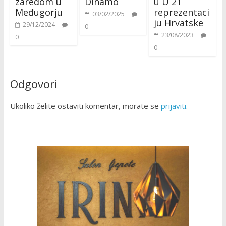
zaredom u
Dinamo
u U 21
Međugorju
reprezentaci
03/02/2025
ju Hrvatske
29/12/2024
0
23/08/2023
0
0
Odgovori
Ukoliko želite ostaviti komentar, morate se
prijaviti
.