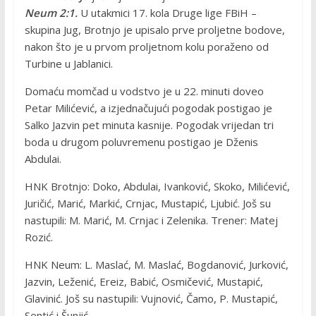
Neum 2:1.
U utakmici 17. kola Druge lige FBiH –
skupina Jug, Brotnjo je upisalo prve proljetne bodove,
nakon što je u prvom proljetnom kolu poraženo od
Turbine u Jablanici.
Domaću momčad u vodstvo je u 22. minuti doveo
Petar Milićević, a izjednačujući pogodak postigao je
Salko Jazvin pet minuta kasnije. Pogodak vrijedan tri
boda u drugom poluvremenu postigao je Dženis
Abdulai.
HNK Brotnjo: Doko, Abdulai, Ivanković, Skoko, Milićević,
Juričić, Marić, Markić, Crnjac, Mustapić, Ljubić. Još su
nastupili: M. Marić, M. Crnjac i Zelenika. Trener: Matej
Rozić.
HNK Neum: L. Maslać, M. Maslać, Bogdanović, Jurković,
Jazvin, Leženić, Ereiz, Babić, Osmičević, Mustapić,
Glavinić. Još su nastupili: Vujnović, Čamo, P. Mustapić,
Sentić i Šunjić.