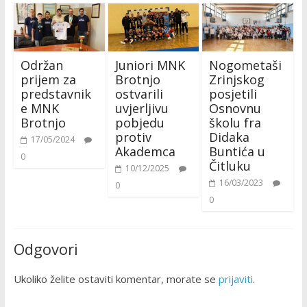
Održan
Juniori MNK
Nogometaši
prijem za
Brotnjo
Zrinjskog
predstavnik
ostvarili
posjetili
e MNK
uvjerljivu
Osnovnu
Brotnjo
pobjedu
školu fra
protiv
Didaka
17/05/2024
Akademca
Buntića u
0
Čitluku
10/12/2025
16/03/2023
0
0
Odgovori
Ukoliko želite ostaviti komentar, morate se
prijaviti
.