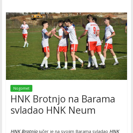
Nogomet
HNK Brotnjo na Barama
svladao HNK Neum
HNK Brotnjo
jučer je na svojim Barama svladao
HNK