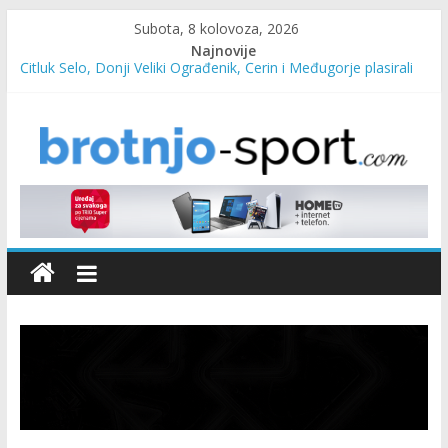
Subota, 8 kolovoza, 2026
Najnovije
Čitluk Selo, Donji Veliki Ograđenik, Čerin i Međugorje plasirali
se u četvrtfinale
SC Pehar Karting od danas otvoren za sve uzraste
Marin Čilić napredovao na ATP ljestvici
Poznati polufinalisti MNL MZ općine Čitluk – Brotnjo 2026.
Predsjednica Vlade Marija Buhač, ministar Ivo Bevanda i
načelnik Marin Radišić čestitali organizatoricama na realizaciji
sportsko edukativnog kampa “Izlazi vani”