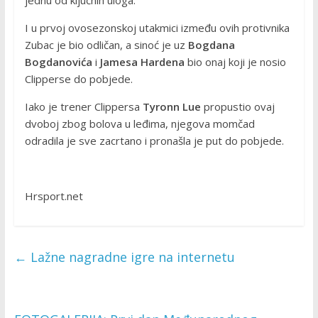
jednu od ključnih uloga.
I u prvoj ovosezonskoj utakmici između ovih protivnika
Zubac je bio odličan, a sinoć je uz
Bogdana
Bogdanovića
i
Jamesa Hardena
bio onaj koji je nosio
Clipperse do pobjede.
Iako je trener Clippersa
Tyronn Lue
propustio ovaj
dvoboj zbog bolova u leđima, njegova momčad
odradila je sve zacrtano i pronašla je put do pobjede.
Hrsport.net
←
Lažne nagradne igre na internetu