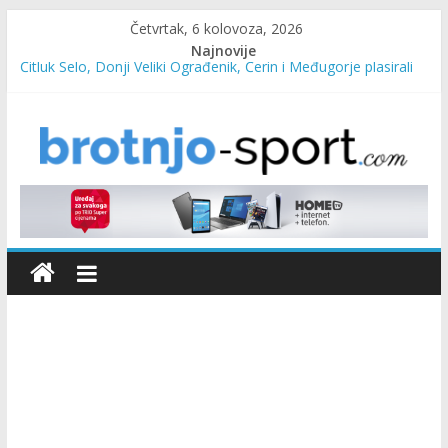
Četvrtak, 6 kolovoza, 2026
Najnovije
Čitluk Selo, Donji Veliki Ograđenik, Čerin i Međugorje plasirali
se u četvrtfinale
SC Pehar Karting od danas otvoren za sve uzraste
Marin Čilić napredovao na ATP ljestvici
Poznati polufinalisti MNL MZ općine Čitluk – Brotnjo 2026.
Predsjednica Vlade Marija Buhač, ministar Ivo Bevanda i
načelnik Marin Radišić čestitali organizatoricama na realizaciji
sportsko edukativnog kampa “Izlazi vani”