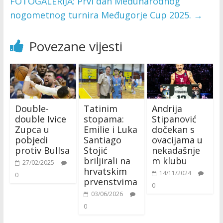
FOTOGALERIJA: Prvi dan Međunarodnog
nogometnog turnira Međugorje Cup 2025.
→
Povezane vijesti
Double-
Tatinim
Andrija
double Ivice
stopama:
Stipanović
Zupca u
Emilie i Luka
dočekan s
pobjedi
Santiago
ovacijama u
protiv Bullsa
Stojić
nekadašnje
briljirali na
m klubu
27/02/2025
hrvatskim
14/11/2024
0
prvenstvima
0
03/06/2026
0