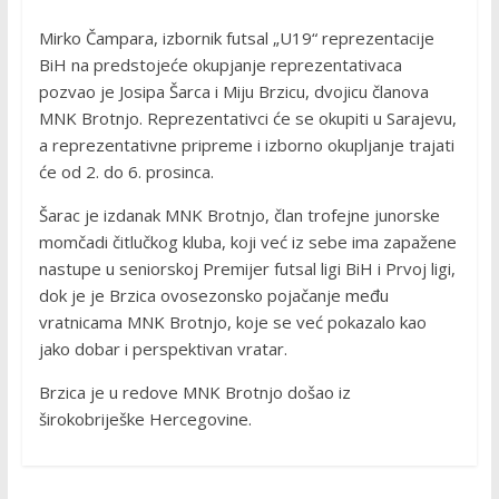
Mirko Čampara, izbornik futsal „U19“ reprezentacije
BiH na predstojeće okupjanje reprezentativaca
pozvao je Josipa Šarca i Miju Brzicu, dvojicu članova
MNK Brotnjo. Reprezentativci će se okupiti u Sarajevu,
a reprezentativne pripreme i izborno okupljanje trajati
će od 2. do 6. prosinca.
Šarac je izdanak MNK Brotnjo, član trofejne junorske
momčadi čitlučkog kluba, koji već iz sebe ima zapažene
nastupe u seniorskoj Premijer futsal ligi BiH i Prvoj ligi,
dok je je Brzica ovosezonsko pojačanje među
vratnicama MNK Brotnjo, koje se već pokazalo kao
jako dobar i perspektivan vratar.
Brzica je u redove MNK Brotnjo došao iz
širokobriješke Hercegovine.