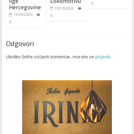
lige
Lokomotivu
0
Hercegovine
10/10/2022
15/03/2023
0
0
Odgovori
Ukoliko želite ostaviti komentar, morate se
prijaviti
.