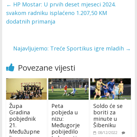
←
HP Mostar: U prvih deset mjeseci 2024.
svakom radniku isplaćeno 1.207,50 KM
dodatnih primanja
Najavljujemo: Treće Sportikus igre mladih
→
Povezane vijesti
Župa
Peta
Soldo će se
Gradina
pobjeda u
boriti za
pobjednik
nizu:
minute u
21.
Međugorje
Šibeniku
Međužupne
pobijedilo
08/12/2022