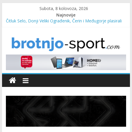
Subota, 8 kolovoza, 2026
Najnovije
Čitluk Selo, Donji Veliki Ograđenik, Čerin i Međugorje plasirali
se u četvrtfinale
SC Pehar Karting od danas otvoren za sve uzraste
Marin Čilić napredovao na ATP ljestvici
Poznati polufinalisti MNL MZ općine Čitluk – Brotnjo 2026.
Predsjednica Vlade Marija Buhač, ministar Ivo Bevanda i
načelnik Marin Radišić čestitali organizatoricama na realizaciji
sportsko edukativnog kampa “Izlazi vani”