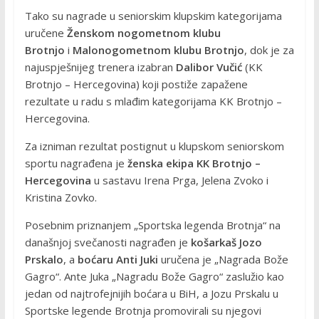
Tako su nagrade u seniorskim klupskim kategorijama
uručene
Ženskom nogometnom klubu
Brotnjo
i
Malonogometnom klubu Brotnjo
, dok je za
najuspješnijeg trenera izabran
Dalibor Vučić
(KK
Brotnjo – Hercegovina) koji postiže zapažene
rezultate u radu s mlađim kategorijama KK Brotnjo –
Hercegovina.
Za izniman rezultat postignut u klupskom seniorskom
sportu nagrađena je
ženska ekipa KK Brotnjo –
Hercegovina
u sastavu Irena Prga, Jelena Zvoko i
Kristina Zovko.
Posebnim priznanjem „Sportska legenda Brotnja“ na
današnjoj svečanosti nagrađen je
košarkaš Jozo
Prskalo
, a
boćaru Anti Juki
uručena je „Nagrada Bože
Gagro“. Ante Juka „Nagradu Bože Gagro“ zaslužio kao
jedan od najtrofejnijih boćara u BiH, a Jozu Prskalu u
Sportske legende Brotnja promovirali su njegovi