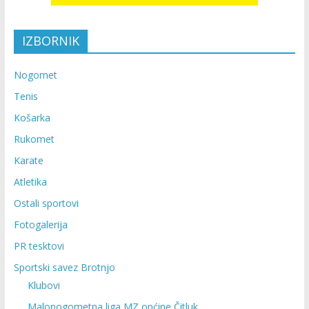
IZBORNIK
Nogomet
Tenis
Košarka
Rukomet
Karate
Atletika
Ostali sportovi
Fotogalerija
PR tesktovi
Sportski savez Brotnjo
Klubovi
Malonogometna liga MZ općine Čitluk