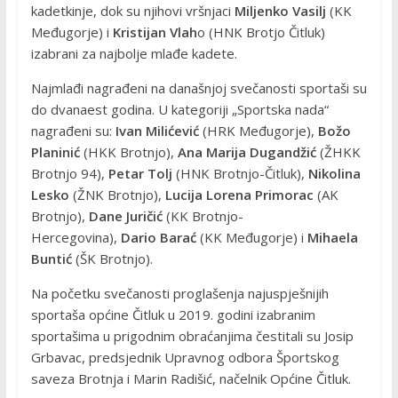
kadetkinje, dok su njihovi vršnjaci
Miljenko Vasilj
(KK
Međugorje) i
Kristijan Vlah
o (HNK Brotjo Čitluk)
izabrani za najbolje mlađe kadete.
Najmlađi nagrađeni na današnjoj svečanosti sportaši su
do dvanaest godina. U kategoriji „Sportska nada“
nagrađeni su:
Ivan Milićević
(HRK Međugorje),
Božo
Planinić
(HKK Brotnjo),
Ana Marija Dugandžić
(ŽHKK
Brotnjo 94),
Petar Tolj
(HNK Brotnjo-Čitluk),
Nikolina
Lesko
(ŽNK Brotnjo),
Lucija Lorena Primorac
(AK
Brotnjo),
Dane Juričić
(KK Brotnjo-
Hercegovina),
Dario Barać
(KK Međugorje) i
Mihaela
Buntić
(ŠK Brotnjo).
Na početku svečanosti proglašenja najuspješnijih
sportaša općine Čitluk u 2019. godini izabranim
sportašima u prigodnim obraćanjima čestitali su Josip
Grbavac, predsjednik Upravnog odbora Športskog
saveza Brotnja i Marin Radišić, načelnik Općine Čitluk.