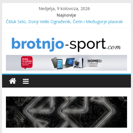
Nedjelja, 9 kolovoza, 2026
Najnovije
Čitluk Selo, Donji Veliki Ograđenik, Čerin i Međugorje plasirali
se u četvrtfinale
SC Pehar Karting od danas otvoren za sve uzraste
Marin Čilić napredovao na ATP ljestvici
Poznati polufinalisti MNL MZ općine Čitluk – Brotnjo 2026.
Predsjednica Vlade Marija Buhač, ministar Ivo Bevanda i
načelnik Marin Radišić čestitali organizatoricama na realizaciji
sportsko edukativnog kampa “Izlazi vani”