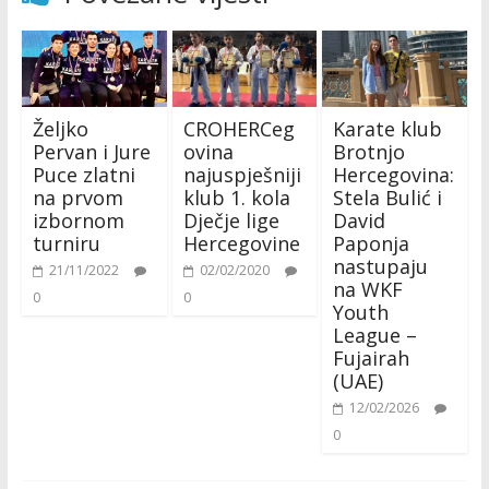
Željko
CROHERCeg
Karate klub
Pervan i Jure
ovina
Brotnjo
Puce zlatni
najuspješniji
Hercegovina:
na prvom
klub 1. kola
Stela Bulić i
izbornom
Dječje lige
David
turniru
Hercegovine
Paponja
nastupaju
21/11/2022
02/02/2020
na WKF
0
0
Youth
League –
Fujairah
(UAE)
12/02/2026
0