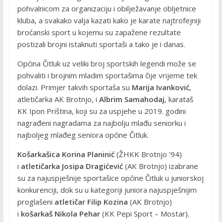
pohvalnicom za organizaciju i obilježavanje obljetnice
kluba, a svakako valja kazati kako je karate najtrofejniji
broćanski sport u kojemu su zapažene rezultate
postizali brojni istaknuti sportaši a tako je i danas.
Općina Čitluk uz veliki broj sportskih legendi može se
pohvaliti i brojnim mladim sportašima čije vrijeme tek
dolazi. Primjer takvih sportaša su
Marija Ivanković
,
atletičarka AK Brotnjo, i
Albrim Samahodaj
, karataš
KK Ipon Priština, koji su za uspjehe u 2019. godini
nagrađeni nagradama za najbolju mlađu seniorku i
najboljeg mlađeg seniora općine Čitluk.
Košarkašica Korina Planinić
(ŽHKK Brotnjo ’94)
i
atletičarka Josipa Dragićević
(AK Brotnjo) izabrane
su za najuspješnije sportašice općine Čitluk u juniorskoj
konkurenciji, dok su u kategoriji juniora najuspješnijim
proglašeni
atletičar Filip Kozina
(AK Brotnjo)
i
košarkaš Nikola Pehar
(KK Pepi Sport – Mostar).