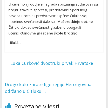
U ceremoniji dodjele nagrada i priznanja sudjelovali su
brojni istaknuti sportaši, predstavnici Športskog
saveza Brotnja i predstavnici Općine Čitluk. Svoj
doprinos svečanosti dale su i
Mažoretkinje općine
Čitluk
, dok su svečanost glazbeno obogatili
učenici
Osnovne glazbene škole Brotnjo.
citluk.ba
←
Luka Ćurković dvostruki prvak Hrvatske
Drugo kolo karate lige regije Hercegovina
održano u Čitluku
→
Povezane vijesti