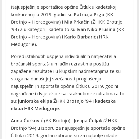
Najuspješnije sportašice općine Čitluk u kadetskoj
konkurenciji u 2019. godini su
Patricija Prga
(KK
Brotnjo – Hercegovina) i
Mia Prkačin
(ŽHKK Brotnjo
’94) a u kategoriji kadeta to su
Ivan Niko Prusina
(KK
Brotnjo – Hercegovina) i
Karlo Barbarić
(HRK
Međugorje).
Pored istaknutih uspjeha individualnih natjecatelja
broćanski sportaši u mlađim uzrastima postižu
zapažene rezultate i u klupskim nadmetanjima te su
stoga na današnjoj svečanosti proglašenja
najuspješnijih sportaša općine Čitluk u 2019. godini
nagrađene i dvije ekipe sa istaknutim rezultatima a to
su:
juniorska ekipa ŽHKK Brotnjo
’94
i
kadetska
ekipa HRK Međugorje
.
Anna Ćurković
(AK Brotnjo) i
Josipa Čulja
k (ŽHKK
Brotnjo ’94) u izboru za najuspješnije sportaše općine
Čitluk u 2019. godini izabrane su za najbolje mlađe