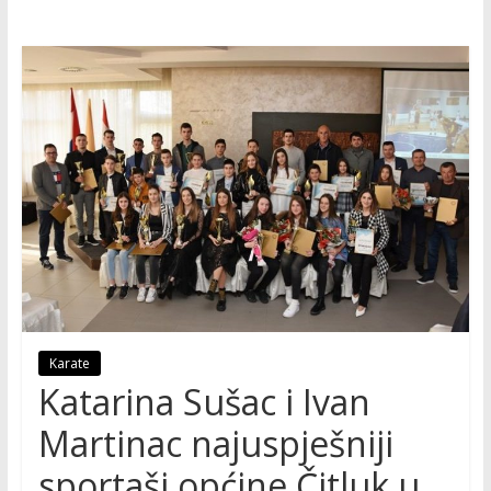
Karate
Katarina Sušac i Ivan
Martinac najuspješniji
sportaši općine Čitluk u