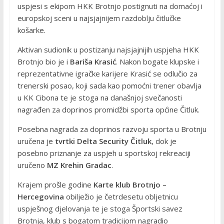
uspjesi s ekipom HKK Brotnjo postignuti na domaćoj i
europskoj sceni u najsjajnijem razdoblju čitlučke
košarke.
Aktivan sudionik u postizanju najsjajnijih uspjeha HKK
Brotnjo bio je i
Bariša Krasić
. Nakon bogate klupske i
reprezentativne igračke karijere Krasić se odlučio za
trenerski posao, koji sada kao pomoćni trener obavlja
u KK Cibona te je stoga na današnjoj svečanosti
nagrađen za doprinos promidžbi sporta općine Čitluk.
Posebna nagrada za doprinos razvoju sporta u Brotnju
uručena je
tvrtki Delta Security Čitluk
, dok je
posebno priznanje za uspjeh u sportskoj rekreaciji
uručeno
MZ Krehin Gradac
.
Krajem prošle godine
Karte klub Brotnjo –
Hercegovina
obilježio je četrdesetu obljetnicu
uspješnog djelovanja te je stoga Športski savez
Brotnja, klub s bogatom tradicijom nagradio