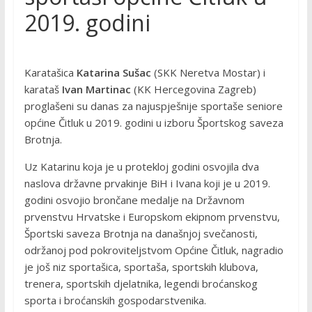
2019. godini
Karatašica
Katarina Sušac
(SKK Neretva Mostar) i
karataš
Ivan Martinac
(KK Hercegovina Zagreb)
proglašeni su danas za najuspješnije sportaše seniore
općine Čitluk u 2019. godini u izboru Športskog saveza
Brotnja.
Uz Katarinu koja je u protekloj godini osvojila dva
naslova državne prvakinje BiH i Ivana koji je u 2019.
godini osvojio brončane medalje na Državnom
prvenstvu Hrvatske i Europskom ekipnom prvenstvu,
Športski saveza Brotnja na današnjoj svečanosti,
održanoj pod pokroviteljstvom Općine Čitluk, nagradio
je još niz sportašica, sportaša, sportskih klubova,
trenera, sportskih djelatnika, legendi broćanskog
sporta i broćanskih gospodarstvenika.