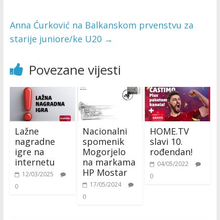
Anna Ćurković na Balkanskom prvenstvu za
starije juniore/ke U20
→
Povezane vijesti
Lažne
Nacionalni
HOME.TV
nagradne
spomenik
slavi 10.
igre na
Mogorjelo
rođendan!
internetu
na markama
04/05/2022
HP Mostar
12/03/2025
0
17/05/2024
0
0