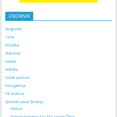
IZBORNIK
Nogomet
Tenis
Košarka
Rukomet
Karate
Atletika
Ostali sportovi
Fotogalerija
PR tesktovi
Sportski savez Brotnjo
Klubovi
Malonogometna liga MZ općine Čitluk