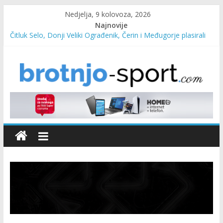
Nedjelja, 9 kolovoza, 2026
Najnovije
Čitluk Selo, Donji Veliki Ograđenik, Čerin i Međugorje plasirali
se u četvrtfinale
SC Pehar Karting od danas otvoren za sve uzraste
Marin Čilić napredovao na ATP ljestvici
Poznati polufinalisti MNL MZ općine Čitluk – Brotnjo 2026.
Predsjednica Vlade Marija Buhač, ministar Ivo Bevanda i
načelnik Marin Radišić čestitali organizatoricama na realizaciji
sportsko edukativnog kampa “Izlazi vani”