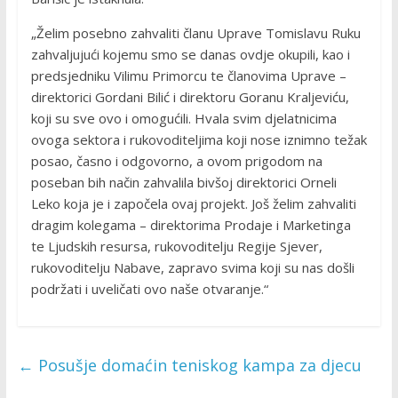
„Želim posebno zahvaliti članu Uprave Tomislavu Ruku
zahvaljujući kojemu smo se danas ovdje okupili, kao i
predsjedniku Vilimu Primorcu te članovima Uprave –
direktorici Gordani Bilić i direktoru Goranu Kraljeviću,
koji su sve ovo i omogućili. Hvala svim djelatnicima
ovoga sektora i rukovoditeljima koji nose iznimno težak
posao, časno i odgovorno, a ovom prigodom na
poseban bih način zahvalila bivšoj direktorici Orneli
Leko koja je i započela ovaj projekt. Još želim zahvaliti
dragim kolegama – direktorima Prodaje i Marketinga
te Ljudskih resursa, rukovoditelju Regije Sjever,
rukovoditelju Nabave, zapravo svima koji su nas došli
podržati i uveličati ovo naše otvaranje.“
←
Posušje domaćin teniskog kampa za djecu