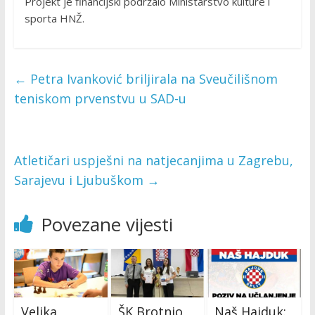
Projekt je financijski podržalo Ministarstvo kulture i
sporta HNŽ.
←
Petra Ivanković briljirala na Sveučilišnom
teniskom prvenstvu u SAD-u
Atletičari uspješni na natjecanjima u Zagrebu,
Sarajevu i Ljubuškom
→
Povezane vijesti
Velika
ŠK Brotnjo
Naš Hajduk: