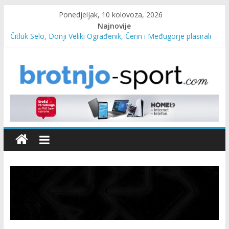
Ponedjeljak, 10 kolovoza, 2026
Najnovije
Čitluk Selo, Donji Veliki Ograđenik, Čerin i Međugorje plasirali
se u četvrtfinale
SC Pehar Karting od danas otvoren za sve uzraste
Marin Čilić napredovao na ATP ljestvici
Poznati polufinalisti MNL MZ općine Čitluk – Brotnjo 2026.
Predsjednica Vlade Marija Buhač, ministar Ivo Bevanda i
načelnik Marin Radišić čestitali organizatoricama na realizaciji
sportsko edukativnog kampa “Izlazi vani”