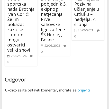
sportska
pobjednik 3.
Poziv na
nada Brotnja
ekipnog
učlanjenje u
Ivan Ćorić:
natjecanja
Čitluku –
Želim
Prve
nedjelja, 4.
pokazati
šahovske
srpnja
kako se
lige za žene
30/06/2021
trudom
ŠS Herceg-
0
mogu
Bosne
ostvariti
22/08/2023
veliki snovi
0
28/02/2026
0
Odgovori
Ukoliko želite ostaviti komentar, morate se
prijaviti
.