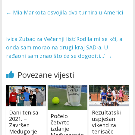
←
Mia Markota osvojila dva turnira u Americi
Ivica Zubac za Večernji list:’Rodila mi se kći, a
onda sam morao na drugi kraj SAD-a. U
rađaoni sam znao što će se dogoditi…’
→
Povezane vijesti
Dani tenisa
Rezultatski
Počelo
2021. –
uspješan
četvrto
Završen
vikend za
izdanje
Međugorje
tenisače