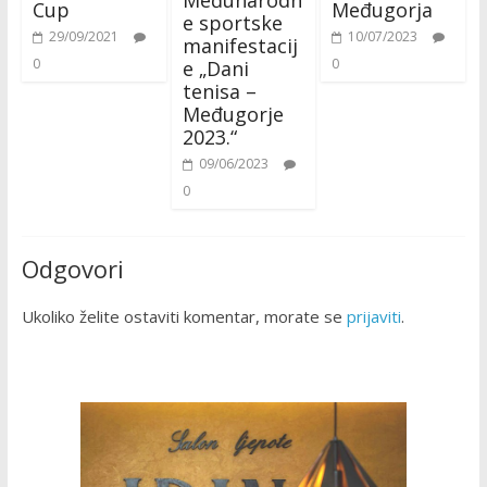
Međunarodn
Cup
Međugorja
e sportske
29/09/2021
10/07/2023
manifestacij
0
0
e „Dani
tenisa –
Međugorje
2023.“
09/06/2023
0
Odgovori
Ukoliko želite ostaviti komentar, morate se
prijaviti
.