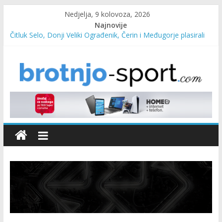
Nedjelja, 9 kolovoza, 2026
Najnovije
Čitluk Selo, Donji Veliki Ograđenik, Čerin i Međugorje plasirali
se u četvrtfinale
SC Pehar Karting od danas otvoren za sve uzraste
Marin Čilić napredovao na ATP ljestvici
Poznati polufinalisti MNL MZ općine Čitluk – Brotnjo 2026.
Predsjednica Vlade Marija Buhač, ministar Ivo Bevanda i
načelnik Marin Radišić čestitali organizatoricama na realizaciji
sportsko edukativnog kampa “Izlazi vani”