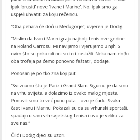
ipak ‘brusiti’ nove ‘Ivane i Marine’. No, ipak smo ga
uspjeli uhvatiti za koju rečenicu.
“Oba pehara će doći u Međugorje”, uvjeren je Dodig.
“Mislim da Ivan i Marin igraju najbolji tenis ove godine
na Roland Garrosu. Mi navijamo i vjerujemo u njih. S
ovim što su pokazali oni su to i zaslužili. Neka nam dođu
oba trofeja pa ćemo ponovno feštati”, dodaje.
Ponosan je po tko zna koji put.
“Svi znamo što je Pariz i Grand Slam. Sigurno je da smo
na vrhu svijeta, a dolazimo iz ovako malog mjesta.
Ponovili smo to već puno puta – ovo je čudo. Svaka
čast Ivanu i Marinu. Pokazali su da su vrhunski sportaši,
spadaju u sam vrh svjetskog tenisa i ovo je veliko za
sve nas.”
Čilić i Dodig djeci su uzori.