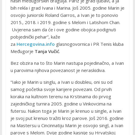
naših međugorskih dragulja. Pariz je grad ljubavi, a ja
bih rekla i grad Ivana i Marina. Još 2005. godine Marin je
osvojio juniorski Roland Garros, a Ivan je to ponovio
2015., 2018. i 2019. godine s Melom i Latishom Chan.
Uvjerena sam da će i ove godine obojica podignuti
pobjednički pehar”, kaže
za
Hercegovina.info
glasnogovornica i PR Tenis kluba
Međugorje
Tanja Vučić
.
Bez obzira na to što Marin nastupa pojedinačno, a Ivan
u parovima njihova povezanost je neraskidiva.
“Iako je Marin u singlu, a Ivan u doubleu, oni su od
samog početka svoje karijere povezani. Od prvih
koraka na kultnom terenu na Krstinama do prvog
zajedničkog turnira 2005. godine u Vinkovcima na
futersu. Nakon toga je Marin je krenuo u single, a Ivan
je svoj put krenuo tražiti kroz parove. Još 2016. godine
na Mastersu u Cincinnatiju Marin je osvojio singl, a Ivan
parove s Melom. Dvije godine kasnije su Hrvatskoj