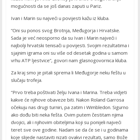
mogućnosti da se još danas zaputi u Pariz.
Ivan i Marin su najveći u povijesti kažu iz kluba.
“Oni su ponos svog Brotnja, Međugorja i Hrvatske.
Sada je već neosporno da su Ivan i Marin najveći i
najbolji hrvatski tenisači u povijesti. Svojim rezultatima i
sjajnim igrama oni su više od desetak godina u samom
vrhu ATP ljestvice”, govori nam glasnogovornica kluba.
Za kraj smo je pitali sprema li Međugorje neku feštu u
slučaju trofeja.
“Prvo treba poštivati želju Ivana i Marina. Treba vidjeti
kakve će njihove obaveze biti. Nakon Roland Garrosa
očekuju nas drugi turniri, pa zatim i Wimbledon. Sigurno
ako dođu biti neka fešta. Ovim putem čestitam njima
dvojici, ali i njihovim obiteljima koji su ponijeli najveći
teret sve ove godine. Nadam se da će se i u godinama
koje slijede nastaviti nizati ovakvi rezultati, samo Bože