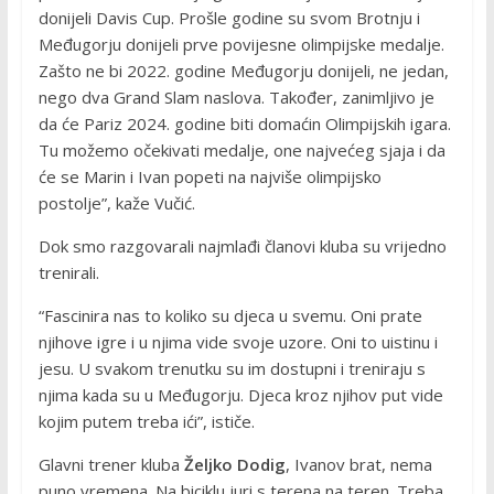
donijeli Davis Cup. Prošle godine su svom Brotnju i
Međugorju donijeli prve povijesne olimpijske medalje.
Zašto ne bi 2022. godine Međugorju donijeli, ne jedan,
nego dva Grand Slam naslova. Također, zanimljivo je
da će Pariz 2024. godine biti domaćin Olimpijskih igara.
Tu možemo očekivati medalje, one najvećeg sjaja i da
će se Marin i Ivan popeti na najviše olimpijsko
postolje”, kaže Vučić.
Dok smo razgovarali najmlađi članovi kluba su vrijedno
trenirali.
“Fascinira nas to koliko su djeca u svemu. Oni prate
njihove igre i u njima vide svoje uzore. Oni to uistinu i
jesu. U svakom trenutku su im dostupni i treniraju s
njima kada su u Međugorju. Djeca kroz njihov put vide
kojim putem treba ići”, ističe.
Glavni trener kluba
Željko Dodig
, Ivanov brat, nema
puno vremena. Na biciklu juri s terena na teren. Treba