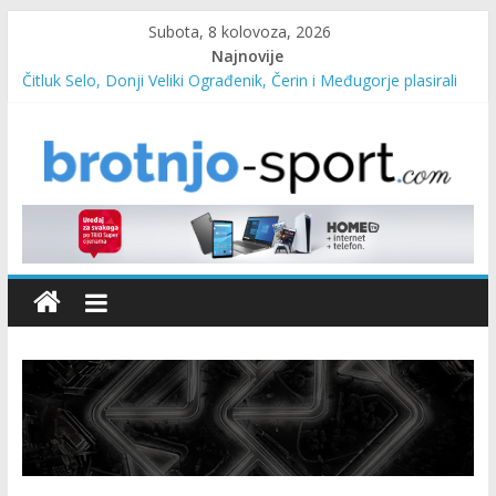
Subota, 8 kolovoza, 2026
Najnovije
Čitluk Selo, Donji Veliki Ograđenik, Čerin i Međugorje plasirali
se u četvrtfinale
SC Pehar Karting od danas otvoren za sve uzraste
Marin Čilić napredovao na ATP ljestvici
Poznati polufinalisti MNL MZ općine Čitluk – Brotnjo 2026.
Predsjednica Vlade Marija Buhač, ministar Ivo Bevanda i
načelnik Marin Radišić čestitali organizatoricama na realizaciji
sportsko edukativnog kampa “Izlazi vani”