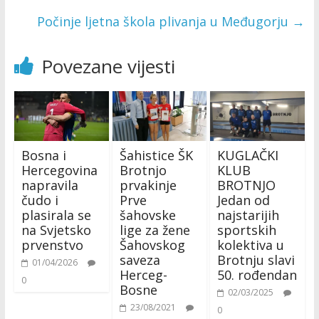
Počinje ljetna škola plivanja u Međugorju
→
Povezane vijesti
Bosna i
Šahistice ŠK
KUGLAČKI
Hercegovina
Brotnjo
KLUB
napravila
prvakinje
BROTNJO
čudo i
Prve
Jedan od
plasirala se
šahovske
najstarijih
na Svjetsko
lige za žene
sportskih
prvenstvo
Šahovskog
kolektiva u
saveza
Brotnju slavi
01/04/2026
Herceg-
50. rođendan
0
Bosne
02/03/2025
23/08/2021
0