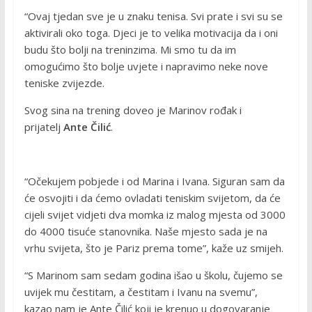
“Ovaj tjedan sve je u znaku tenisa. Svi prate i svi su se
aktivirali oko toga. Djeci je to velika motivacija da i oni
budu što bolji na treninzima. Mi smo tu da im
omogućimo što bolje uvjete i napravimo neke nove
teniske zvijezde.
Svog sina na trening doveo je Marinov rođak i
prijatelj
Ante Čilić
.
“Očekujem pobjede i od Marina i Ivana. Siguran sam da
će osvojiti i da ćemo ovladati teniskim svijetom, da će
cijeli svijet vidjeti dva momka iz malog mjesta od 3000
do 4000 tisuće stanovnika. Naše mjesto sada je na
vrhu svijeta, što je Pariz prema tome”, kaže uz smijeh.
“S Marinom sam sedam godina išao u školu, čujemo se
uvijek mu čestitam, a čestitam i Ivanu na svemu”,
kazao nam je Ante Čilić koji je krenuo u dogovaranje