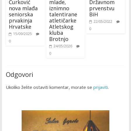
Ćurković
mlade,
Državnom
nova mlađa
iznimno
prvenstvu
seniorska
talentirane
BiH
prvakinja
atletičarke
22/05/2022
Hrvatske
Atletskog
0
kluba
15/09/2025
Brotnjo
0
24/05/2026
0
Odgovori
Ukoliko želite ostaviti komentar, morate se
prijaviti
.