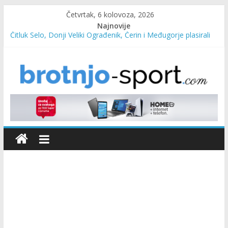
Četvrtak, 6 kolovoza, 2026
Najnovije
Čitluk Selo, Donji Veliki Ograđenik, Čerin i Međugorje plasirali
se u četvrtfinale
SC Pehar Karting od danas otvoren za sve uzraste
Marin Čilić napredovao na ATP ljestvici
Poznati polufinalisti MNL MZ općine Čitluk – Brotnjo 2026.
Predsjednica Vlade Marija Buhač, ministar Ivo Bevanda i
načelnik Marin Radišić čestitali organizatoricama na realizaciji
sportsko edukativnog kampa “Izlazi vani”