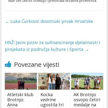
klub već ubrzo očekuju i preostala državna prvenstva.
←
Luka Ćurković dvostruki prvak Hrvatske
HNŽ: Javni poziv za sufinanciranje djelatnosti i
projekata iz područja kulture i športa
→
Povezane vijesti
Atletski klub
Kocka
AK Brotnjo
Brotnjo:
vedrine
osvojio četiri
Anna
ugostila tri
medalje na