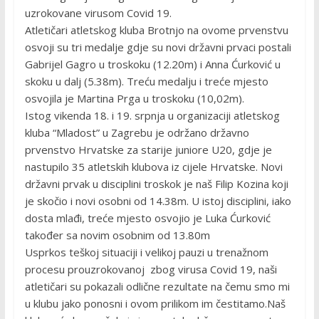
uzrokovane virusom Covid 19.
Atletičari atletskog kluba Brotnjo na ovome prvenstvu
osvoji su tri medalje gdje su novi državni prvaci postali
Gabrijel Gagro u troskoku (12.20m) i Anna Ćurković u
skoku u dalj (5.38m). Treću medalju i treće mjesto
osvojila je Martina Prga u troskoku (10,02m).
Istog vikenda 18. i 19. srpnja u organizaciji atletskog
kluba “Mladost” u Zagrebu je održano državno
prvenstvo Hrvatske za starije juniore U20, gdje je
nastupilo 35 atletskih klubova iz cijele Hrvatske. Novi
državni prvak u disciplini troskok je naš Filip Kozina koji
je skočio i novi osobni od 14.38m. U istoj disciplini, iako
dosta mlađi, treće mjesto osvojio je Luka Ćurković
također sa novim osobnim od 13.80m
Usprkos teškoj situaciji i velikoj pauzi u trenažnom
procesu prouzrokovanoj zbog virusa Covid 19, naši
atletičari su pokazali odlične rezultate na čemu smo mi
u klubu jako ponosni i ovom prilikom im čestitamo.Naš