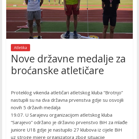
Atletika
Nove državne medalje za
broćanske atletičare
Proteklog vikenda atletičari atletskog kluba “Brotnjo”
nastupili su na dva državna prvenstva gdje su osvojili
novih 5 državih medalja
19.07. U Sarajevu organizacijom atletskog kluba
“Sarajevo” održano je državno prvenstvo BiH za mlađe
juniore U18 gdje je nastupilo 27 klubova iz cijele BiH
uz stroge mjere organizatora zbog situacije