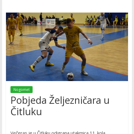
Nogomet
Pobjeda Željezničara u
Čitluku
Večeras je u Čitluku odigrana utakmica 11. kola