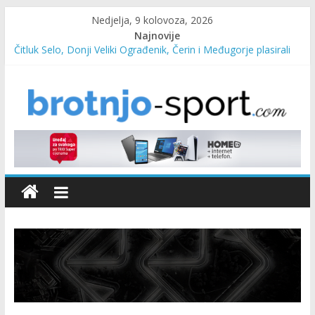
Nedjelja, 9 kolovoza, 2026
Najnovije
Čitluk Selo, Donji Veliki Ograđenik, Čerin i Međugorje plasirali
se u četvrtfinale
SC Pehar Karting od danas otvoren za sve uzraste
Marin Čilić napredovao na ATP ljestvici
Poznati polufinalisti MNL MZ općine Čitluk – Brotnjo 2026.
Predsjednica Vlade Marija Buhač, ministar Ivo Bevanda i
načelnik Marin Radišić čestitali organizatoricama na realizaciji
sportsko edukativnog kampa “Izlazi vani”