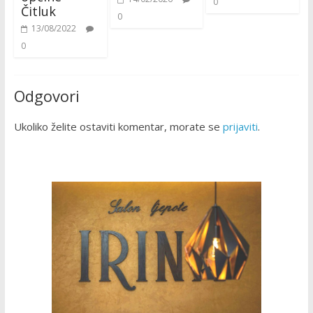
0
Čitluk
0
13/08/2022
0
Odgovori
Ukoliko želite ostaviti komentar, morate se
prijaviti
.