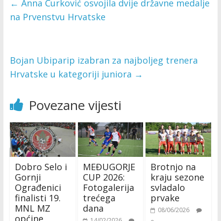
←
Anna Ćurković osvojila dvije državne medalje
na Prvenstvu Hrvatske
Bojan Ubiparip izabran za najboljeg trenera
Hrvatske u kategoriji juniora
→
Povezane vijesti
Dobro Selo i
MEĐUGORJE
Brotnjo na
Gornji
CUP 2026:
kraju sezone
Ograđenici
Fotogalerija
svladalo
finalisti 19.
trećega
prvake
MNL MZ
dana
08/06/2026
općine
14/02/2026