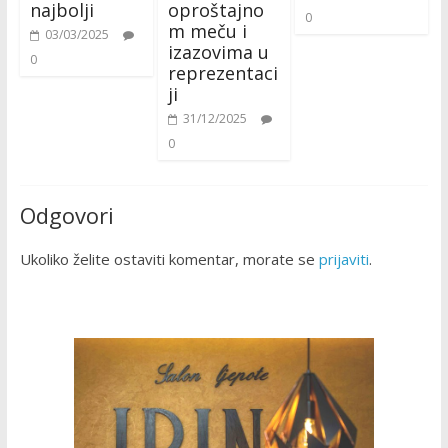
najbolji
oproštajno
0
m meču i
03/03/2025
izazovima u
0
reprezentaci
ji
31/12/2025
0
Odgovori
Ukoliko želite ostaviti komentar, morate se
prijaviti
.