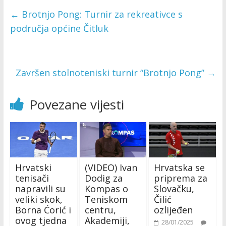
←
Brotnjo Pong: Turnir za rekreativce s
područja općine Čitluk
Završen stolnoteniski turnir “Brotnjo Pong”
→
Povezane vijesti
Hrvatski
(VIDEO) Ivan
Hrvatska se
tenisači
Dodig za
priprema za
napravili su
Kompas o
Slovačku,
veliki skok,
Teniskom
Čilić
Borna Ćorić i
centru,
ozlijeđen
ovog tjedna
Akademiji,
28/01/2025