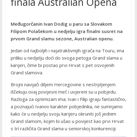
finala Australian Opena
Međugorčanin Ivan Dodig u paru sa Slovakom
Filipom Polašekom u nedjelju igra finalni susret na
prvom Grand slamu sezone, Australian openu.
Jedan od najboljih i najatraktivnijih igrača na Touru, ima
priliku u nedjelju doći do svoga petoga Grand slama u
karijeri, čime bi postao prvi Hrvat s pet osvojenih
Grand slamova.
Brojni navijači diljem Hercegovine s nestrpljenjem
iščekuju ovaj povijesni meč i uvjereni su u pobjedu.
Razloga za optimizam ima; Ivan i Filip igraju fantastično,
a poznajući Ivanov karakter pobjednika, ne sumnjamo
kako će u nedjelju svoju karijeru okruniti još jednim
Grand slamom, kojim bi ušao u povijest kao prvi Hrvat
s tri različita Grand slama u seniorskoj konkurenciji.