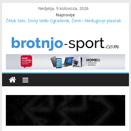
Nedjelja, 9 kolovoza, 2026
Najnovije
Čitluk Selo, Donji Veliki Ograđenik, Čerin i Međugorje plasirali
se u četvrtfinale
SC Pehar Karting od danas otvoren za sve uzraste
Marin Čilić napredovao na ATP ljestvici
Poznati polufinalisti MNL MZ općine Čitluk – Brotnjo 2026.
Predsjednica Vlade Marija Buhač, ministar Ivo Bevanda i
načelnik Marin Radišić čestitali organizatoricama na realizaciji
sportsko edukativnog kampa “Izlazi vani”