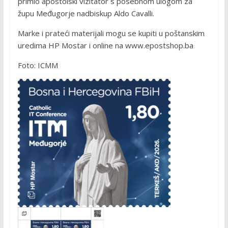
primio apostolski vizitator s posebnom ulogom za
župu Međugorje nadbiskup Aldo Cavalli.
Marke i prateći materijali mogu se kupiti u poštanskim
uredima HP Mostar i online na www.epostshop.ba
Foto: ICMM