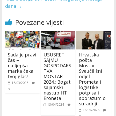
dana
→
Povezane vijesti
Sada je pravi
USUSRET
Hrvatska
čas –
SAJMU
pošta
najljepša
GOSPODARS
Mostar i
marka čeka
TVA
Sveučilišni
tvoj glas!
MOSTAR
odjel
2024.: Bogat
Prometa i
16/03/2026
sajamski
logistike
0
nastup HT
potpisali
Eroneta
sporazum o
suradnji
13/04/2024
16/05/2026
0