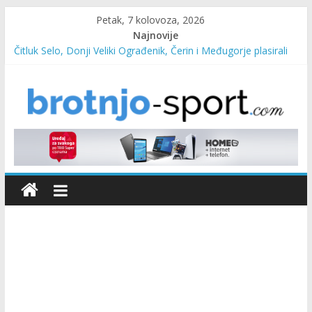
Petak, 7 kolovoza, 2026
Najnovije
Čitluk Selo, Donji Veliki Ograđenik, Čerin i Međugorje plasirali
se u četvrtfinale
SC Pehar Karting od danas otvoren za sve uzraste
Marin Čilić napredovao na ATP ljestvici
Poznati polufinalisti MNL MZ općine Čitluk – Brotnjo 2026.
Predsjednica Vlade Marija Buhač, ministar Ivo Bevanda i
načelnik Marin Radišić čestitali organizatoricama na realizaciji
sportsko edukativnog kampa “Izlazi vani”