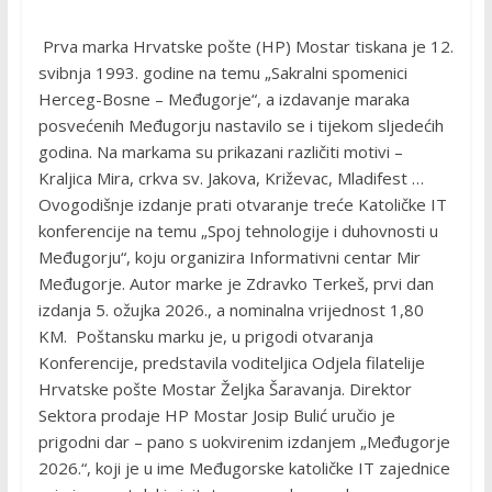
Prva marka Hrvatske pošte (HP) Mostar tiskana je 12.
svibnja 1993. godine na temu „Sakralni spomenici
Herceg-Bosne – Međugorje“, a izdavanje maraka
posvećenih Međugorju nastavilo se i tijekom sljedećih
godina. Na markama su prikazani različiti motivi –
Kraljica Mira, crkva sv. Jakova, Križevac, Mladifest …
Ovogodišnje izdanje prati otvaranje treće Katoličke IT
konferencije na temu „Spoj tehnologije i duhovnosti u
Međugorju“, koju organizira Informativni centar Mir
Međugorje. Autor marke je Zdravko Terkeš, prvi dan
izdanja 5. ožujka 2026., a nominalna vrijednost 1,80
KM. Poštansku marku je, u prigodi otvaranja
Konferencije, predstavila voditeljica Odjela filatelije
Hrvatske pošte Mostar Željka Šaravanja. Direktor
Sektora prodaje HP Mostar Josip Bulić uručio je
prigodni dar – pano s uokvirenim izdanjem „Međugorje
2026.“, koji je u ime Međugorske katoličke IT zajednice