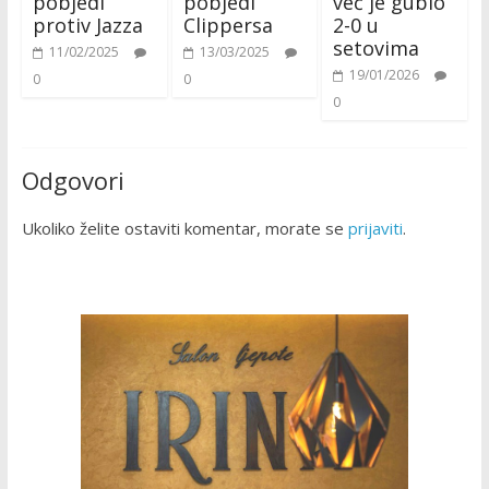
pobjedi
pobjedi
već je gubio
protiv Jazza
Clippersa
2-0 u
setovima
11/02/2025
13/03/2025
19/01/2026
0
0
0
Odgovori
Ukoliko želite ostaviti komentar, morate se
prijaviti
.