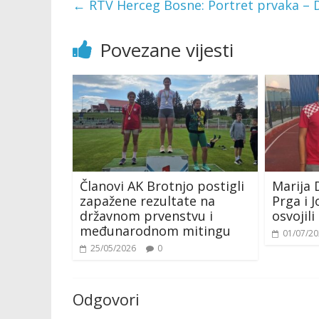
←
RTV Herceg Bosne: Portret prvaka – D
Povezane vijesti
Članovi AK Brotnjo postigli
Marija 
zapažene rezultate na
Prga i J
državnom prvenstvu i
osvojil
međunarodnom mitingu
01/07/2
25/05/2026
0
Odgovori