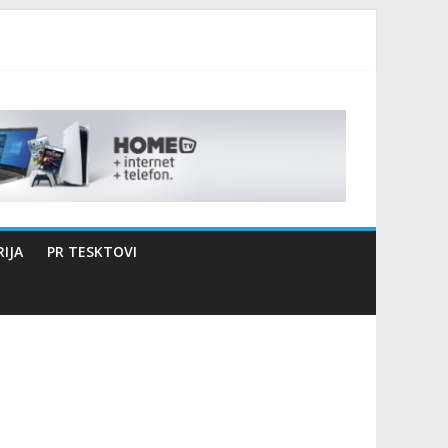
izaciji sportsko edukativnog kampa “Izlazi vani”
IJA
PR TESKTOVI