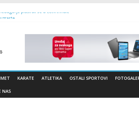
Međugorje plasirali se u četvrtfinale
 uzraste
 – Brotnjo 2026.
vo Bevanda i načelnik Marin Radišić čestitali organizatoricama na real
OMET
KARATE
ATLETIKA
OSTALI SPORTOVI
FOTOGALER
E NAS