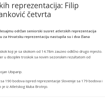
kih reprezentacija: Filip
vanković četvrta
elesajmu održan seniorski susret atletskih reprezentacija
u za Hrvatsku reprezentaciju nastupila su i dva člana
 troskok koji je sa skokom od 14.78m zauzeo odlično drugo mjesto.
đer u disciplini troskok sa novim sezonskim rezultatom od
Bojan Ubiparip.
o sa 190 bodova ispred reprezentacije Slovenije sa 179 bodova i
je iz Atletskog kluba Brotnjo.