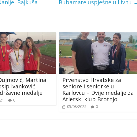
anijel Bajkuša
Bubamare uspješne u Livnu
Dujmović, Martina
Prvenstvo Hrvatske za
osip Ivanković
seniore i seniorke u
i državne medalje
Karlovcu – Dvije medalje za
Atletski klub Brotnjo
021
0
05/08/2025
0