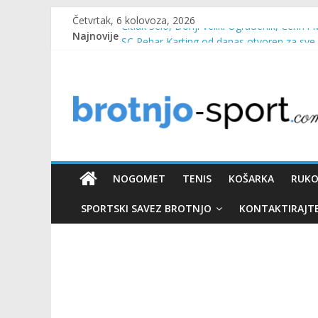
Četvrtak, 6 kolovoza, 2026
Najnovije
Čitluk Selo, Donji Veliki Ograđenik, Čerin i 
SC Pehar Karting od danas otvoren za sve
Marin Čilić napredovao na ATP ljestvici
Poznati polufinalisti MNL MZ općine Čitluk
Predsjednica Vlade Marija Buhač, ministar I
NOGOMET
TENIS
KOŠARKA
RUK
SPORTSKI SAVEZ BROTNJO
KONTAKTIRAJT