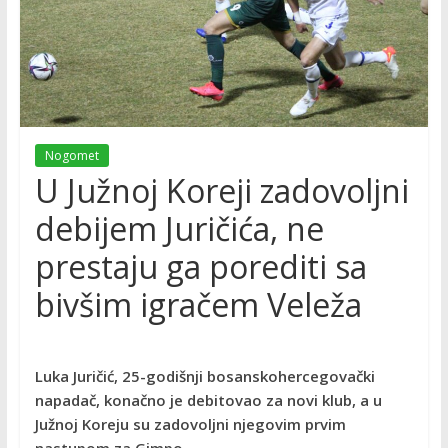
Nogomet
U Južnoj Koreji zadovoljni
debijem Juričića, ne
prestaju ga porediti sa
bivšim igračem Veleža
Luka Juričić, 25-godišnji bosanskohercegovački
napadač, konačno je debitovao za novi klub, a u
Južnoj Koreju su zadovoljni njegovim prvim