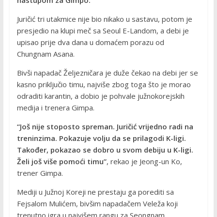
nastupom za Gimpo.
Juričić tri utakmice nije bio nikako u sastavu, potom je
presjedio na klupi meč sa Seoul E-Landom, a debi je
upisao prije dva dana u domaćem porazu od
Chungnam Asana.
Bivši napadač Željezničara je duže čekao na debi jer se
kasno priključio timu, najviše zbog toga što je morao
odraditi karantin, a dobio je pohvale južnokorejskih
medija i trenera Gimpa.
“Još nije stoposto spreman. Juričić vrijedno radi na
treninzima. Pokazuje volju da se prilagodi K-ligi.
Također, pokazao se dobro u svom debiju u K-ligi.
Želi još više pomoći timu”
, rekao je Jeong-un Ko,
trener Gimpa.
Mediji u Južnoj Koreji ne prestaju ga porediti sa
Fejsalom Mulićem, bivšim napadačem Veleža koji
trenutno igra u najvišem rangu za Seongnam.