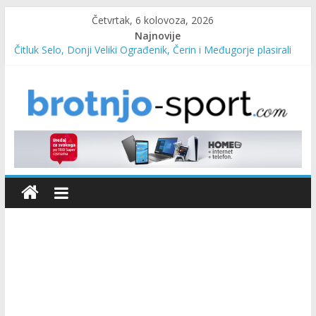
Četvrtak, 6 kolovoza, 2026
Najnovije
Čitluk Selo, Donji Veliki Ograđenik, Čerin i Međugorje plasirali
se u četvrtfinale
SC Pehar Karting od danas otvoren za sve uzraste
Marin Čilić napredovao na ATP ljestvici
Poznati polufinalisti MNL MZ općine Čitluk – Brotnjo 2026.
Predsjednica Vlade Marija Buhač, ministar Ivo Bevanda i
načelnik Marin Radišić čestitali organizatoricama na realizaciji
sportsko edukativnog kampa “Izlazi vani”