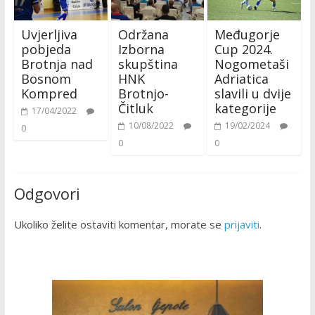
Uvjerljiva
Održana
Međugorje
pobjeda
Izborna
Cup 2024.
Brotnja nad
skupština
Nogometaši
Bosnom
HNK
Adriatica
Kompred
Brotnjo-
slavili u dvije
Čitluk
kategorije
17/04/2022
10/08/2022
19/02/2024
0
0
0
Odgovori
Ukoliko želite ostaviti komentar, morate se
prijaviti
.