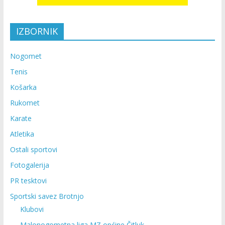
IZBORNIK
Nogomet
Tenis
Košarka
Rukomet
Karate
Atletika
Ostali sportovi
Fotogalerija
PR tesktovi
Sportski savez Brotnjo
Klubovi
Malonogometna liga MZ općine Čitluk