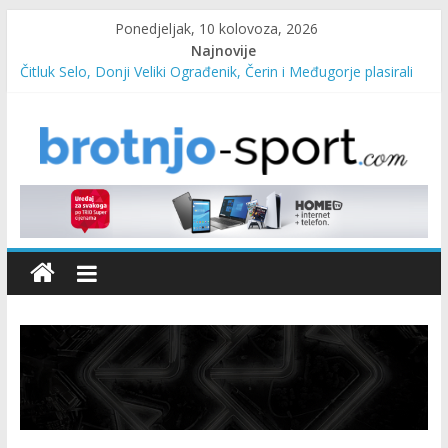
Ponedjeljak, 10 kolovoza, 2026
Najnovije
Čitluk Selo, Donji Veliki Ograđenik, Čerin i Međugorje plasirali
se u četvrtfinale
SC Pehar Karting od danas otvoren za sve uzraste
Marin Čilić napredovao na ATP ljestvici
Poznati polufinalisti MNL MZ općine Čitluk – Brotnjo 2026.
Predsjednica Vlade Marija Buhač, ministar Ivo Bevanda i
načelnik Marin Radišić čestitali organizatoricama na realizaciji
sportsko edukativnog kampa “Izlazi vani”