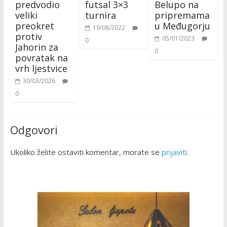
predvodio
futsal 3×3
Belupo na
veliki
turnira
pripremama
preokret
u Međugorju
19/08/2022
protiv
05/01/2023
0
Jahorin za
0
povratak na
vrh ljestvice
30/03/2026
0
Odgovori
Ukoliko želite ostaviti komentar, morate se
prijaviti
.