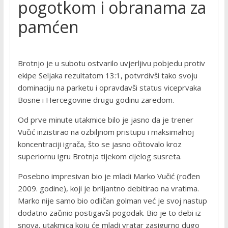
pogotkom i obranama za
pamćen
Brotnjo je u subotu ostvarilo uvjerljivu pobjedu protiv
ekipe Seljaka rezultatom 13:1, potvrdivši tako svoju
dominaciju na parketu i opravdavši status viceprvaka
Bosne i Hercegovine drugu godinu zaredom.
Od prve minute utakmice bilo je jasno da je trener
Vučić inzistirao na ozbiljnom pristupu i maksimalnoj
koncentraciji igrača, što se jasno očitovalo kroz
superiornu igru Brotnja tijekom cijelog susreta.
Posebno impresivan bio je mladi Marko Vučić (rođen
2009. godine), koji je briljantno debitirao na vratima.
Marko nije samo bio odličan golman već je svoj nastup
dodatno začinio postigavši pogodak. Bio je to debi iz
snova, utakmica koju će mladi vratar zasigurno dugo