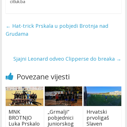
citluk.ba
←
Hat-trick Prskala u pobjedi Brotnja nad
Grudama
Sjajni Leonard odveo Clipperse do breaka
→
Povezane vijesti
MNK
„Grmalji“
Hrvatski
BROTNJO
pobjednici
prvoligaš
Luka Prskalo
juniorskog
Slaven