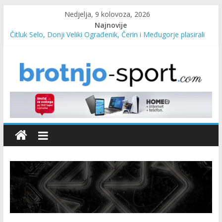
Nedjelja, 9 kolovoza, 2026
Najnovije
Čitluk Selo, Donji Veliki Ograđenik, Čerin i Međugorje plasirali
se u četvrtfinale
SC Pehar Karting od danas otvoren za sve uzraste
Marin Čilić napredovao na ATP ljestvici
Poznati polufinalisti MNL MZ općine Čitluk – Brotnjo 2026.
Predsjednica Vlade Marija Buhač, ministar Ivo Bevanda i
načelnik Marin Radišić čestitali organizatoricama na realizaciji
sportsko edukativnog kampa “Izlazi vani”