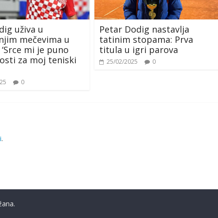
dig uživa u
Petar Dodig nastavlja
dnjim mečevima u
tatinim stopama: Prva
: ‘Srce mi je puno
titula u igri parova
osti za moj teniski
25/02/2025
0
025
0
i
.
žana.