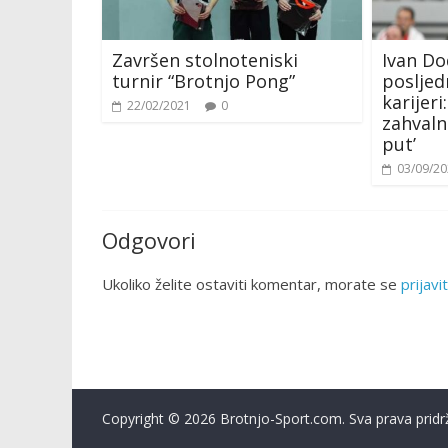
Završen stolnoteniski
Ivan Do
turnir “Brotnjo Pong”
poslje
karijeri
22/02/2021
0
zahvaln
put’
03/09/2
Odgovori
Ukoliko želite ostaviti komentar, morate se
prijavit
Copyright © 2026 Brotnjo-Sport.com. Sva prava pridr