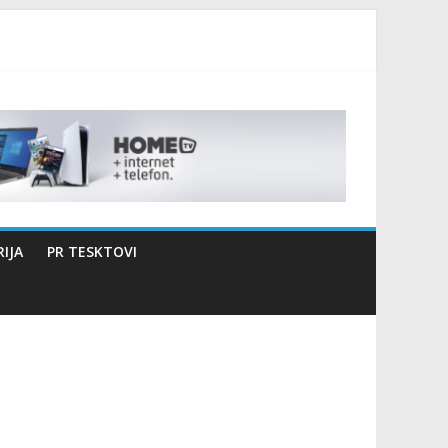
izaciji sportsko edukativnog kampa “Izlazi vani”
IJA
PR TESKTOVI