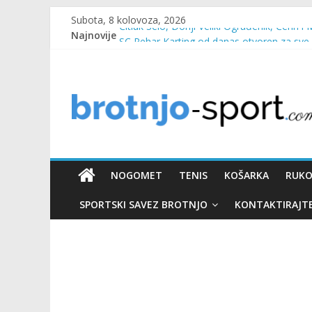
Subota, 8 kolovoza, 2026
Najnovije
Čitluk Selo, Donji Veliki Ograđenik, Čerin i 
SC Pehar Karting od danas otvoren za sve
Marin Čilić napredovao na ATP ljestvici
Poznati polufinalisti MNL MZ općine Čitluk
Predsjednica Vlade Marija Buhač, ministar I
NOGOMET
TENIS
KOŠARKA
RUK
SPORTSKI SAVEZ BROTNJO
KONTAKTIRAJT