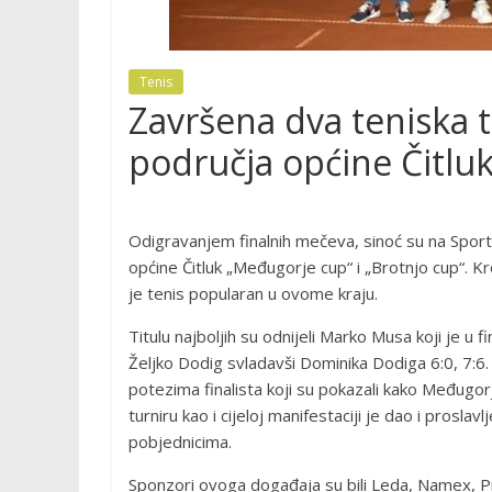
Tenis
Završena dva teniska t
područja općine Čitlu
Odigravanjem finalnih mečeva, sinoć su na Sport
općine Čitluk „Međugorje cup“ i „Brotnjo cup“. Kr
je tenis popularan u ovome kraju.
Titulu najboljih su odnijeli Marko Musa koji je u 
Željko Dodig svladavši Dominika Dodiga 6:0, 7:6.
potezima finalista koji su pokazali kako Međugor
turniru kao i cijeloj manifestaciji je dao i proslav
pobjednicima.
Sponzori ovoga događaja su bili Leda, Namex, Pre