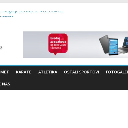
Međugorje plasirali se u četvrtfinale
 uzraste
 – Brotnjo 2026.
vo Bevanda i načelnik Marin Radišić čestitali organizatoricama na real
OMET
KARATE
ATLETIKA
OSTALI SPORTOVI
FOTOGALER
E NAS