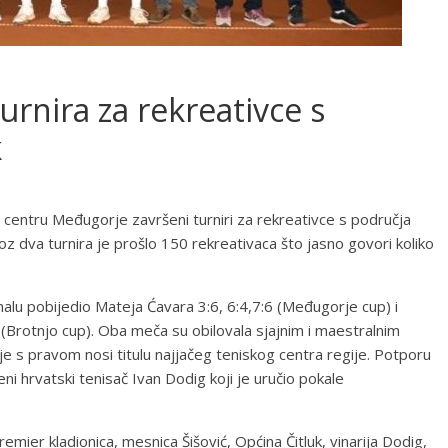
urnira za rekreativce s
k
 centru Međugorje završeni turniri za rekreativce s područja
oz dva turnira je prošlo 150 rekreativaca što jasno govori koliko
finalu pobijedio Mateja Ćavara 3:6, 6:4,7:6 (Međugorje cup) i
 (Brotnjo cup). Oba meča su obilovala sjajnim i maestralnim
je s pravom nosi titulu najjačeg teniskog centra regije. Potporu
ljeni hrvatski tenisač Ivan Dodig koji je uručio pokale
mier kladionica, mesnica Šišović, Općina Čitluk, vinarija Dodig,