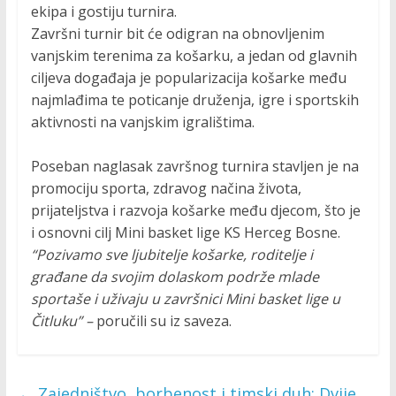
ekipa i gostiju turnira.
Završni turnir bit će odigran na obnovljenim
vanjskim terenima za košarku, a jedan od glavnih
ciljeva događaja je popularizacija košarke među
najmlađima te poticanje druženja, igre i sportskih
aktivnosti na vanjskim igralištima.
Poseban naglasak završnog turnira stavljen je na
promociju sporta, zdravog načina života,
prijateljstva i razvoja košarke među djecom, što je
i osnovni cilj Mini basket lige KS Herceg Bosne.
“Pozivamo sve ljubitelje košarke, roditelje i
građane da svojim dolaskom podrže mlade
sportaše i uživaju u završnici Mini basket lige u
Čitluku” –
poručili su iz saveza.
←
Zajedništvo, borbenost i timski duh: Dvije