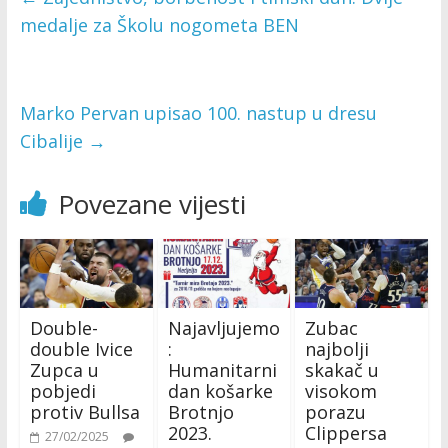
medalje za Školu nogometa BEN
Marko Pervan upisao 100. nastup u dresu
Cibalije
→
Povezane vijesti
Double-
Najavljujemo
Zubac
double Ivice
:
najbolji
Zupca u
Humanitarni
skakač u
pobjedi
dan košarke
visokom
protiv Bullsa
Brotnjo
porazu
2023.
Clippersa
27/02/2025