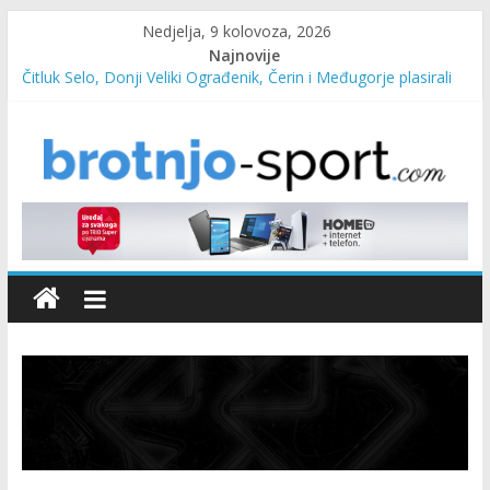
Nedjelja, 9 kolovoza, 2026
Najnovije
Čitluk Selo, Donji Veliki Ograđenik, Čerin i Međugorje plasirali
se u četvrtfinale
SC Pehar Karting od danas otvoren za sve uzraste
Marin Čilić napredovao na ATP ljestvici
Poznati polufinalisti MNL MZ općine Čitluk – Brotnjo 2026.
Predsjednica Vlade Marija Buhač, ministar Ivo Bevanda i
načelnik Marin Radišić čestitali organizatoricama na realizaciji
sportsko edukativnog kampa “Izlazi vani”