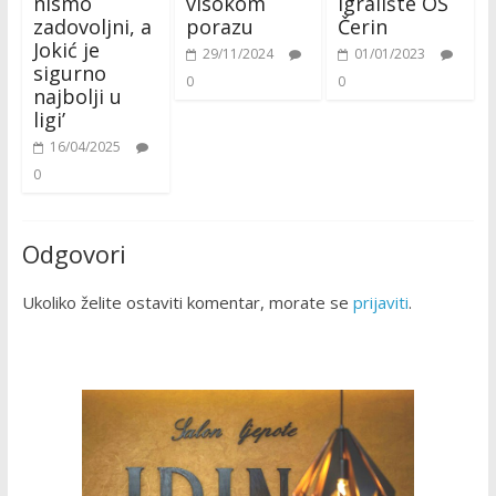
nismo
visokom
igralište OŠ
zadovoljni, a
porazu
Čerin
Jokić je
29/11/2024
01/01/2023
sigurno
0
0
najbolji u
ligi’
16/04/2025
0
Odgovori
Ukoliko želite ostaviti komentar, morate se
prijaviti
.