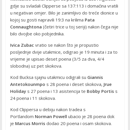
gdje su svladali Clipperse sa 137:113 i domaćina vratili
u negativan omjer. Bilo je zanimljivo do treće dionice u
kojoj su gosti napravili 19:3 na krilima
Pata
Connaughtona
(četiri trice u toj seriji) nakon čega nije
bilo dvojbe oko pobjednika.
Ivica Zubac
vratio se nakon što je propustio
posljednje dvije utakmice, odigrao je 19 minuta i za to
vrijeme je upisao deset poena (3/5 za dva, 4/4
slobodna) uz pet skokova.
Kod Bucksa sjajnu utakmicu odigrali su
Giannis
Antetokounmpo
s 28 poena i deset skokova,
Jrue
Holiday
s 27 poena i 13 asistencija te
Bobby Portis
s
24 poena i 11 skokova.
Kod Clippersa u debiju nakon tradea s
Portlandom
Norman Powell
ubacio je 28 poena dok
je
Marcus Morris
dodao 20 poena i osam skokova.