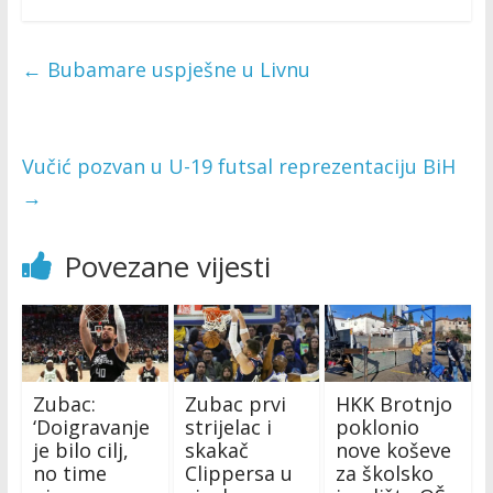
←
Bubamare uspješne u Livnu
Vučić pozvan u U-19 futsal reprezentaciju BiH
→
Povezane vijesti
Zubac:
Zubac prvi
HKK Brotnjo
‘Doigravanje
strijelac i
poklonio
je bilo cilj,
skakač
nove koševe
no time
Clippersa u
za školsko