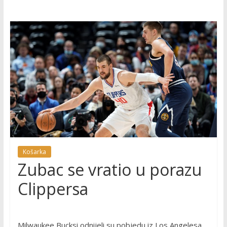
Košarka
Zubac se vratio u porazu
Clippersa
Milwaukee Bucksi odnijeli su pobjedu iz Los Angelesa