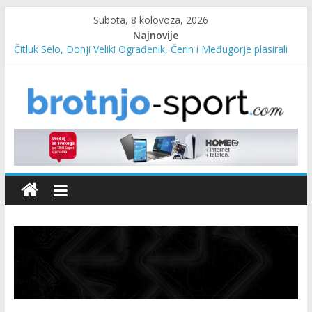
Subota, 8 kolovoza, 2026
Najnovije
Čitluk Selo, Donji Veliki Ograđenik, Čerin i Međugorje plasirali
se u četvrtfinale
SC Pehar Karting od danas otvoren za sve uzraste
Marin Čilić napredovao na ATP ljestvici
Poznati polufinalisti MNL MZ općine Čitluk – Brotnjo 2026.
Predsjednica Vlade Marija Buhač, ministar Ivo Bevanda i
načelnik Marin Radišić čestitali organizatoricama na realizaciji
sportsko edukativnog kampa “Izlazi vani”