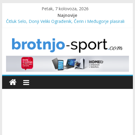
Petak, 7 kolovoza, 2026
Najnovije
Čitluk Selo, Donji Veliki Ograđenik, Čerin i Međugorje plasirali
se u četvrtfinale
SC Pehar Karting od danas otvoren za sve uzraste
Marin Čilić napredovao na ATP ljestvici
Poznati polufinalisti MNL MZ općine Čitluk – Brotnjo 2026.
Predsjednica Vlade Marija Buhač, ministar Ivo Bevanda i
načelnik Marin Radišić čestitali organizatoricama na realizaciji
sportsko edukativnog kampa “Izlazi vani”