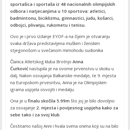
sportašica i sportaša iz 48 nacionalnih olimpijskih
odbora i natjecanjima u 10 sportova: atletici,
badmintonu, biciklizmu, gimnastici, judu, košarci,
odbojci, plivanju, rukometu i tenisu.
Ovo je i prvo izdanje EYOF-a na čijem je otvaranju
svaka država predstavljena muškim i ženskim
stjegonošom u svečanom mimohodu sudionika
Članica Atletskog kluba Brotnjo
Anna
Ćurković
nastupila je na ovome prvenstvu u skoku u
dalj. Nakon osvajanja Balkanske medalje, te 9. mjesta
na Europskom prvesntvu, Anna je na Olimpijskim
igrama uspjela osvojiti i medalju.
Ona je u
finalu skočila 5.99m
što joj je bilo dovoljno
za osvajanje
2. mjesta i povijesnog uspjeha kako za
sebe tako i za svoj klub
.
Čestitamo našoj Anni i hvala svima onima koji su na bilo