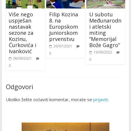
Više nego
Filip Kozina
U subotu
uspješan
8. na
Međunarodn
nastavak
Europskom
i atletski
sezone za
juniorskom
miting
Kozinu,
prvenstvu
“Memorijal
Ćurkovića i
Bože Gagro”
20/07/2021
Ivanković
16/09/2022
0
06/09/2021
0
0
Odgovori
Ukoliko želite ostaviti komentar, morate se
prijaviti
.