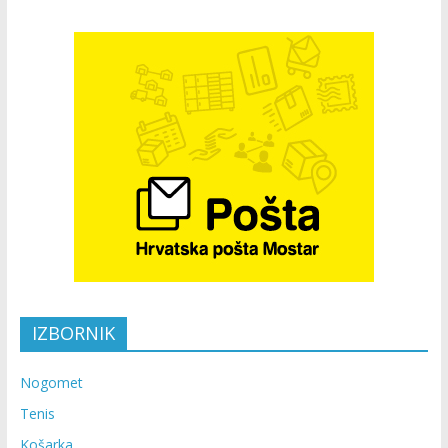
IZBORNIK
Nogomet
Tenis
Košarka