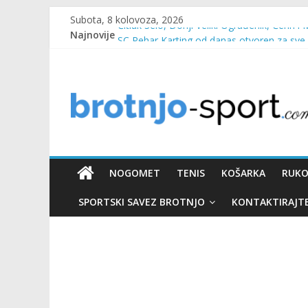
Subota, 8 kolovoza, 2026
Najnovije
Čitluk Selo, Donji Veliki Ograđenik, Čerin i 
SC Pehar Karting od danas otvoren za sve
Marin Čilić napredovao na ATP ljestvici
Poznati polufinalisti MNL MZ općine Čitluk
Predsjednica Vlade Marija Buhač, ministar I
NOGOMET
TENIS
KOŠARKA
RUK
SPORTSKI SAVEZ BROTNJO
KONTAKTIRAJT