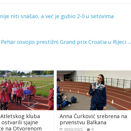
nije niti snašao, a već je gubio 2-0 u setovima
 Pehar osvojio prestižni Grand prix Croatia u Rijeci
 Atletskog kluba
Anna Ćurković srebrena na
ostvarili sjajne
prvenstvu Balkana
ate na Otvorenom
09/02/2025
0