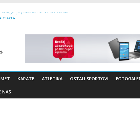
Međugorje plasirali se u četvrtfinale
 uzraste
 – Brotnjo 2026.
vo Bevanda i načelnik Marin Radišić čestitali organizatoricama na real
OMET
KARATE
ATLETIKA
OSTALI SPORTOVI
FOTOGALER
E NAS