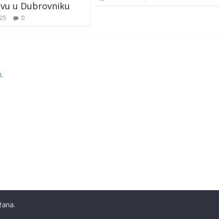
tvu u Dubrovniku
025
0
i
.
žana.