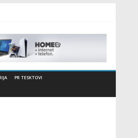
izaciji sportsko edukativnog kampa “Izlazi vani”
IJA
PR TESKTOVI