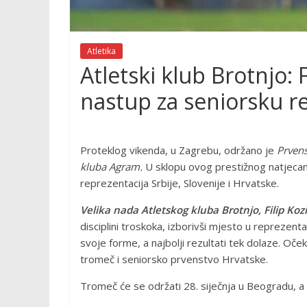
Atletika
Atletski klub Brotnjo: 
nastup za seniorsku r
Proteklog vikenda, u Zagrebu, održano je
Prvens
kluba
Agram.
U sklopu ovog prestižnog natjecan
reprezentacija Srbije, Slovenije i Hrvatske.
Velika nada Atletskog kluba Brotnjo, Filip Koz
disciplini troskoka, izborivši mjesto u reprezenta
svoje forme, a najbolji rezultati tek dolaze. Oček
tromeč i seniorsko prvenstvo Hrvatske.
Tromeč će se održati 28. siječnja u Beogradu, a 