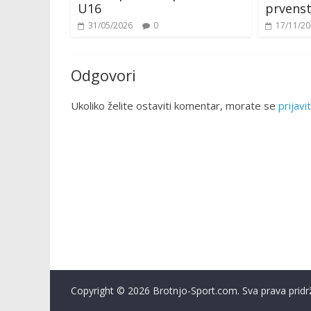
U16
prvens
31/05/2026
0
17/11/2
Odgovori
Ukoliko želite ostaviti komentar, morate se
prijavit
Copyright © 2026 Brotnjo-Sport.com. Sva prava pridr