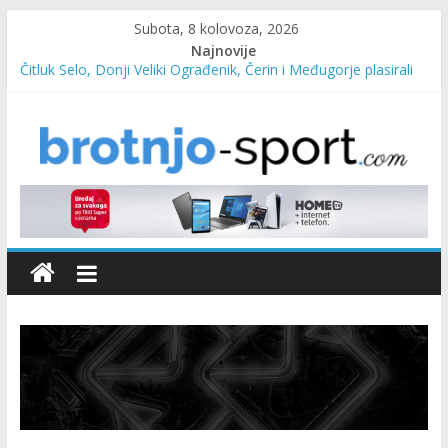
Subota, 8 kolovoza, 2026
Najnovije
Čitluk Selo, Donji Veliki Ograđenik, Čerin i Međugorje plasirali
se u četvrtfinale
SC Pehar Karting od danas otvoren za sve uzraste
Marin Čilić napredovao na ATP ljestvici
Poznati polufinalisti MNL MZ općine Čitluk – Brotnjo 2026.
Predsjednica Vlade Marija Buhač, ministar Ivo Bevanda i
načelnik Marin Radišić čestitali organizatoricama na realizaciji
sportsko edukativnog kampa “Izlazi vani”