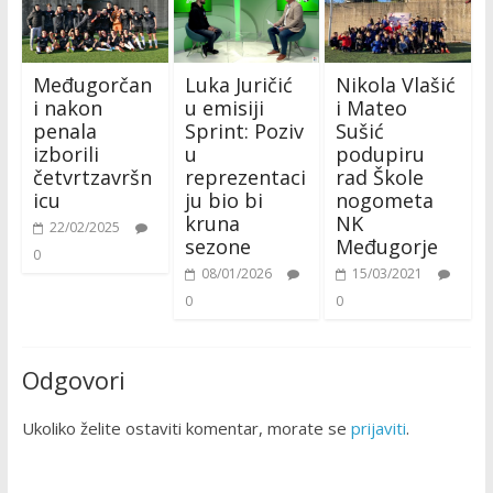
Međugorčan
Luka Juričić
Nikola Vlašić
i nakon
u emisiji
i Mateo
penala
Sprint: Poziv
Sušić
izborili
u
podupiru
četvrtzavršn
reprezentaci
rad Škole
icu
ju bio bi
nogometa
kruna
NK
22/02/2025
sezone
Međugorje
0
08/01/2026
15/03/2021
0
0
Odgovori
Ukoliko želite ostaviti komentar, morate se
prijaviti
.