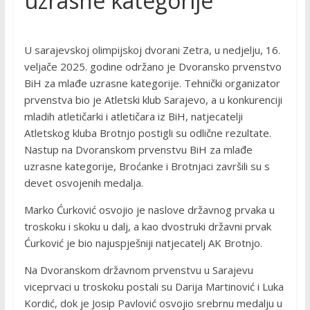
uzrasne kategorije
U sarajevskoj olimpijskoj dvorani Zetra, u nedjelju, 16.
veljače 2025. godine održano je Dvoransko prvenstvo
BiH za mlađe uzrasne kategorije. Tehnički organizator
prvenstva bio je Atletski klub Sarajevo, a u konkurenciji
mladih atletičarki i atletičara iz BiH, natjecatelji
Atletskog kluba Brotnjo postigli su odlične rezultate.
Nastup na Dvoranskom prvenstvu BiH za mlađe
uzrasne kategorije, Broćanke i Brotnjaci završili su s
devet osvojenih medalja.
Marko Ćurković osvojio je naslove državnog prvaka u
troskoku i skoku u dalj, a kao dvostruki državni prvak
Ćurković je bio najuspješniji natjecatelj AK Brotnjo.
Na Dvoranskom državnom prvenstvu u Sarajevu
viceprvaci u troskoku postali su Darija Martinović i Luka
Kordić, dok je Josip Pavlović osvojio srebrnu medalju u