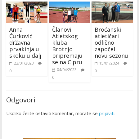
Anna
Članovi
Broćanski
Ćurković
Atletskog
atletičari
državna
kluba
odlično
prvakinja u
Brotnjo
započeli
skoku u dalj
pripremaju
novu sezonu
se na Cipru
22/01/2023
15/01/2024
04/04/2023
0
0
0
Odgovori
Ukoliko želite ostaviti komentar, morate se
prijaviti
.