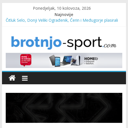
Ponedjeljak, 10 kolovoza, 2026
Najnovije
Čitluk Selo, Donji Veliki Ograđenik, Čerin i Međugorje plasirali
se u četvrtfinale
SC Pehar Karting od danas otvoren za sve uzraste
Marin Čilić napredovao na ATP ljestvici
Poznati polufinalisti MNL MZ općine Čitluk – Brotnjo 2026.
Predsjednica Vlade Marija Buhač, ministar Ivo Bevanda i
načelnik Marin Radišić čestitali organizatoricama na realizaciji
sportsko edukativnog kampa “Izlazi vani”