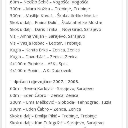
60m – Nedžib Šehić – Vogošća, Vogošća
300m – Mara Nožica – Trebinje, Trebinje
300m – Vasilije Kovač – Škola atletike Mostar
Skok u dalj – Emina Đulić – Škola atletike Mostar
Skok u dalj – Daris Trnka – Novi Grad, Sarajevo
Vis – Amna Veljan – Sarajevo, Sarajevo
Vis – Vasja Rebac – Leotar, Trebinje
Kugla – Kanita Brka – Zenica, Zenica
Kugla – Davud Alić – Zenica, Zenica
4x100m Pionirke – ASK , Split
4x100m Poniri – A.K. Dubrovnik
–
dječaci i djevojčice 2007. i 2008.
60m – Renea Karlović – Sarajevo, Sarajevo
60m – Eden Čabro – Zenica, Zenica
300m – Ema Mešković – Sloboda- Tehnograd, Tuzla
300m – Eden Čabro – Zenica, Zenica
Skok u dalj – Emilija Pikić – Trebinje, Trebinje
Skok u dalj – Kan Tufegdžić – Sarajevo, Sarajevo