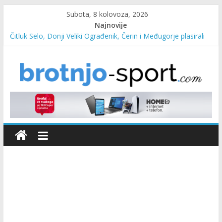
Subota, 8 kolovoza, 2026
Najnovije
Čitluk Selo, Donji Veliki Ograđenik, Čerin i Međugorje plasirali
se u četvrtfinale
SC Pehar Karting od danas otvoren za sve uzraste
Marin Čilić napredovao na ATP ljestvici
Poznati polufinalisti MNL MZ općine Čitluk – Brotnjo 2026.
Predsjednica Vlade Marija Buhač, ministar Ivo Bevanda i
načelnik Marin Radišić čestitali organizatoricama na realizaciji
sportsko edukativnog kampa “Izlazi vani”