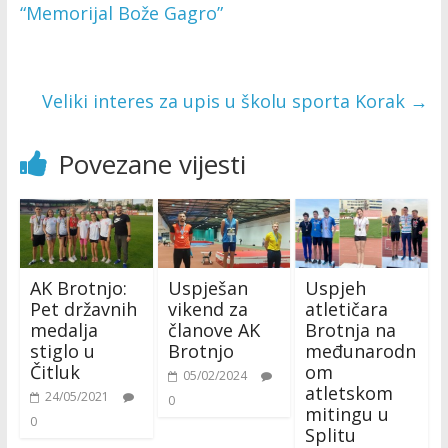
“Memorijal Bože Gagro”
Veliki interes za upis u školu sporta Korak
→
Povezane vijesti
AK Brotnjo:
Uspješan
Uspjeh
Pet državnih
vikend za
atletičara
medalja
članove AK
Brotnja na
stiglo u
Brotnjo
međunarodn
Čitluk
om
05/02/2024
atletskom
24/05/2021
0
mitingu u
0
Splitu