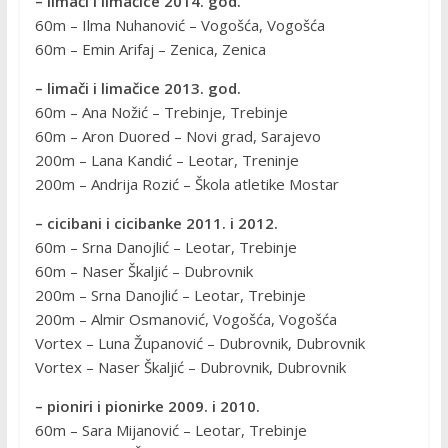
– limači i limačice 2014. god.
60m – Ilma Nuhanović – Vogošća, Vogošća
60m – Emin Arifaj – Zenica, Zenica
– limači i limačice 2013. god.
60m – Ana Nožić – Trebinje, Trebinje
60m – Aron Duored – Novi grad, Sarajevo
200m – Lana Kandić – Leotar, Treninje
200m – Andrija Rozić – Škola atletike Mostar
– cicibani i cicibanke 2011. i 2012.
60m – Srna Danojlić – Leotar, Trebinje
60m – Naser Škaljić – Dubrovnik
200m – Srna Danojlić – Leotar, Trebinje
200m – Almir Osmanović, Vogošća, Vogošća
Vortex – Luna Županović – Dubrovnik, Dubrovnik
Vortex – Naser Škaljić – Dubrovnik, Dubrovnik
– pioniri i pionirke 2009. i 2010.
60m – Sara Mijanović – Leotar, Trebinje