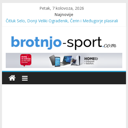
Petak, 7 kolovoza, 2026
Najnovije
Predsjednica Vlade Marija Buhač, ministar Ivo Bevanda i
načelnik Marin Radišić čestitali organizatoricama na realizaciji
sportsko edukativnog kampa “Izlazi vani”
Čitluk Selo, Donji Veliki Ograđenik, Čerin i Međugorje plasirali
se u četvrtfinale
SC Pehar Karting od danas otvoren za sve uzraste
Marin Čilić napredovao na ATP ljestvici
Poznati polufinalisti MNL MZ općine Čitluk – Brotnjo 2026.