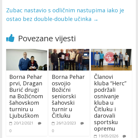
Zubac nastavio s odličnim nastupima iako je
ostao bez double-double učinka
→
Povezane vijesti
Borna Pehar
Borna Pehar
Članovi
prvi, Dragan
osvojio
kluba “Herc”
Burić drugi
Božićni
podržali
na Božićnom
seniorski
osnivanje
šahovskom
šahovski
kluba u
turniru u
turnir u
Čitluku i
Ljubuškom
Čitluku
darovali
sportsku
20/12/2021
26/12/2023
opremu
0
0
19/05/2026