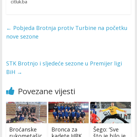
citluk.ba
←
Pobjeda Brotnja protiv Turbine na početku
nove sezone
STK Brotnjo i sljedeće sezone u Premijer ligi
BiH
→
Povezane vijesti
Broćanske
Bronca za
Šego: ‘Sve
rukometašic
kadete HRK
što je bilo je