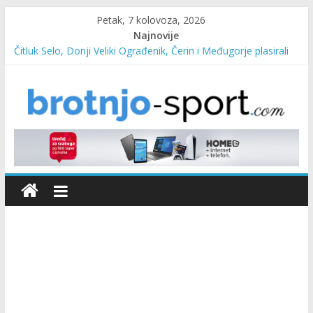
Petak, 7 kolovoza, 2026
Najnovije
Čitluk Selo, Donji Veliki Ograđenik, Čerin i Međugorje plasirali
se u četvrtfinale
SC Pehar Karting od danas otvoren za sve uzraste
Marin Čilić napredovao na ATP ljestvici
Poznati polufinalisti MNL MZ općine Čitluk – Brotnjo 2026.
Predsjednica Vlade Marija Buhač, ministar Ivo Bevanda i
načelnik Marin Radišić čestitali organizatoricama na realizaciji
sportsko edukativnog kampa “Izlazi vani”