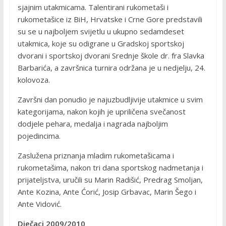
sjajnim utakmicama. Talentirani rukometaši i
rukometašice iz BiH, Hrvatske i Crne Gore predstavili
su se u najboljem svijetlu u ukupno sedamdeset
utakmica, koje su odigrane u Gradskoj sportskoj
dvorani i sportskoj dvorani Srednje škole dr. fra Slavka
Barbarića, a završnica turnira održana je u nedjelju, 24.
kolovoza.
Završni dan ponudio je najuzbudljivije utakmice u svim
kategorijama, nakon kojih je upriličena svečanost
dodjele pehara, medalja i nagrada najboljim
pojedincima.
Zaslužena priznanja mladim rukometašicama i
rukometašima, nakon tri dana sportskog nadmetanja i
prijateljstva, uručili su Marin Radišić, Predrag Smoljan,
Ante Kozina, Ante Ćorić, Josip Grbavac, Marin Šego i
Ante Vidović.
Dječaci 2009/2010