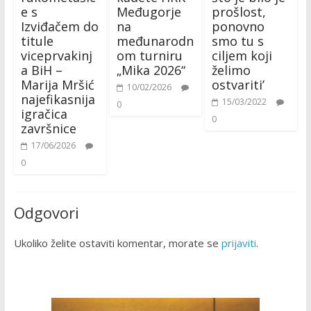
e s
Međugorje
prošlost,
Izviđačem do
na
ponovno
titule
međunarodn
smo tu s
viceprvakinj
om turniru
ciljem koji
a BiH –
„Mika 2026“
želimo
Marija Mršić
ostvariti’
10/02/2026
najefikasnija
15/03/2022
0
igračica
0
završnice
17/06/2026
0
Odgovori
Ukoliko želite ostaviti komentar, morate se
prijaviti
.