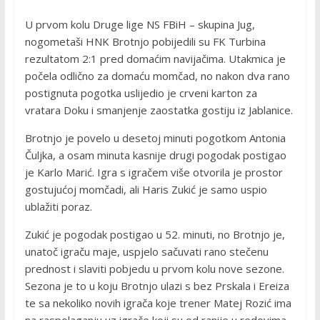
U prvom kolu Druge lige NS FBiH – skupina Jug,
nogometaši HNK Brotnjo pobijedili su FK Turbina
rezultatom 2:1 pred domaćim navijačima. Utakmica je
počela odlično za domaću momčad, no nakon dva rano
postignuta pogotka uslijedio je crveni karton za
vratara Doku i smanjenje zaostatka gostiju iz Jablanice.
Brotnjo je povelo u desetoj minuti pogotkom Antonia
Čuljka, a osam minuta kasnije drugi pogodak postigao
je Karlo Marić. Igra s igračem više otvorila je prostor
gostujućoj momčadi, ali Haris Zukić je samo uspio
ublažiti poraz.
Zukić je pogodak postigao u 52. minuti, no Brotnjo je,
unatoč igraču maje, uspjelo sačuvati rano stečenu
prednost i slaviti pobjedu u prvom kolu nove sezone.
Sezona je to u koju Brotnjo ulazi s bez Prskala i Ereiza
te sa nekoliko novih igrača koje trener Matej Rozić ima
na raspolaganju uz igrače koji su od ranije u redovima