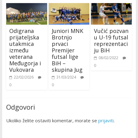
Odigrana
Juniori MNK
Vučić pozvan
prijateljska
Brotnjo
u U-19 futsal
utakmica
prvaci
reprezentaci
između
Premijer
ju BiH
veterana
futsal lige
08/02/2022
Međugorja i
BiH –
0
Vukovara
skupina Jug
22/02/2026
31/03/2024
0
0
Odgovori
Ukoliko želite ostaviti komentar, morate se
prijaviti
.