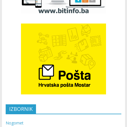
IZBORNIK
Nogomet