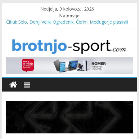
Nedjelja, 9 kolovoza, 2026
Najnovije
Čitluk Selo, Donji Veliki Ograđenik, Čerin i Međugorje plasirali
se u četvrtfinale
SC Pehar Karting od danas otvoren za sve uzraste
Marin Čilić napredovao na ATP ljestvici
Poznati polufinalisti MNL MZ općine Čitluk – Brotnjo 2026.
Predsjednica Vlade Marija Buhač, ministar Ivo Bevanda i
načelnik Marin Radišić čestitali organizatoricama na realizaciji
sportsko edukativnog kampa “Izlazi vani”