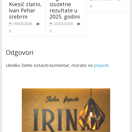
Kvesić zlatni,
izuzetne
0
Ivan Pehar
rezultate u
srebrni
2025. godini
09/03/2026
25/02/2026
0
0
Odgovori
Ukoliko želite ostaviti komentar, morate se
prijaviti
.