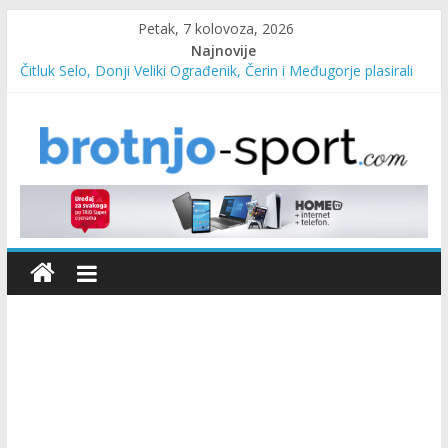
Petak, 7 kolovoza, 2026
Najnovije
Čitluk Selo, Donji Veliki Ograđenik, Čerin i Međugorje plasirali
se u četvrtfinale
SC Pehar Karting od danas otvoren za sve uzraste
Marin Čilić napredovao na ATP ljestvici
Poznati polufinalisti MNL MZ općine Čitluk – Brotnjo 2026.
Predsjednica Vlade Marija Buhač, ministar Ivo Bevanda i
načelnik Marin Radišić čestitali organizatoricama na realizaciji
sportsko edukativnog kampa “Izlazi vani”