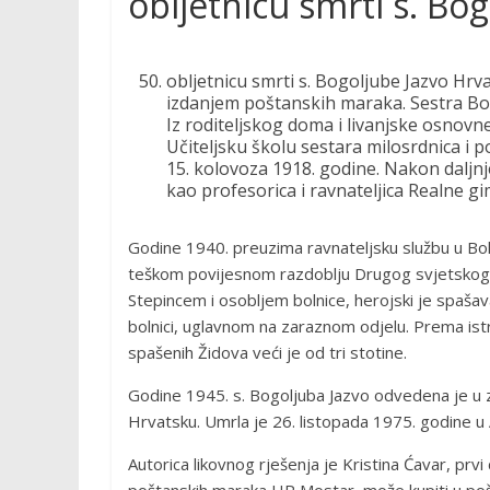
obljetnicu smrti s. Bo
obljetnicu smrti s. Bogoljube Jazvo Hrva
izdanjem poštanskih maraka. Sestra Bogo
Iz roditeljskog doma i livanjske osnovne
Učiteljsku školu sestara milosrdnica i 
15. kolovoza 1918. godine. Nakon daljnj
kao profesorica i ravnateljica Realne gi
Godine 1940. preuzima ravnateljsku službu u Boln
teškom povijesnom razdoblju Drugog svjetskog ra
Stepincem i osobljem bolnice, herojski je spašav
bolnici, uglavnom na zaraznom odjelu. Prema istra
spašenih Židova veći je od tri stotine.
Godine 1945. s. Bogoljuba Jazvo odvedena je u z
Hrvatsku. Umrla je 26. listopada 1975. godine u 
Autorica likovnog rješenja je Kristina Ćavar, prvi
poštanskih maraka HP Mostar, može kupiti u p