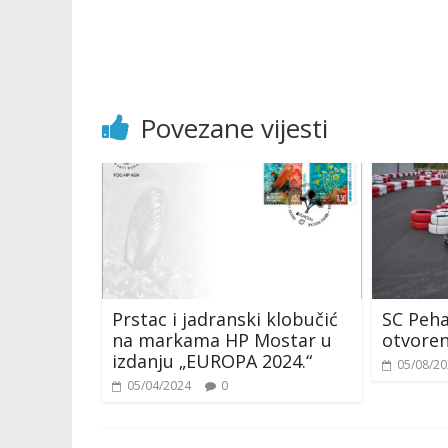
Povezane vijesti
Prstac i jadranski klobučić
SC Peha
na markama HP Mostar u
otvoren
izdanju „EUROPA 2024.“
05/08/2
05/04/2024
0