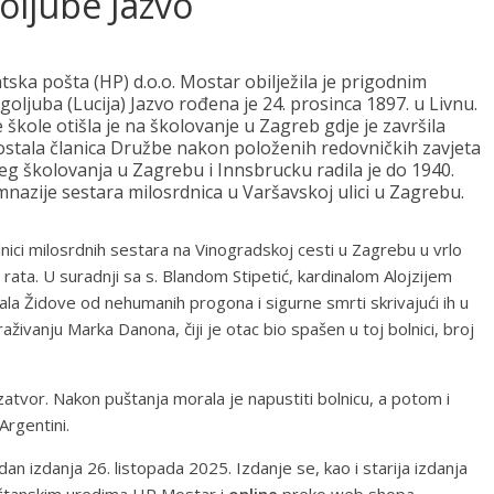
goljube Jazvo
tska pošta (HP) d.o.o. Mostar obilježila je prigodnim
ljuba (Lucija) Jazvo rođena je 24. prosinca 1897. u Livnu.
 škole otišla je na školovanje u Zagreb gdje je završila
postala članica Družbe nakon položenih redovničkih zavjeta
eg školovanja u Zagrebu i Innsbrucku radila je do 1940.
mnazije sestara milosrdnica u Varšavskoj ulici u Zagrebu.
ici milosrdnih sestara na Vinogradskoj cesti u Zagrebu u vrlo
ta. U suradnji sa s. Blandom Stipetić, kardinalom Alojzijem
ala Židove od nehumanih progona i sigurne smrti skrivajući ih u
živanju Marka Danona, čiji je otac bio spašen u toj bolnici, broj
atvor. Nakon puštanja morala je napustiti bolnicu, a potom i
Argentini.
 dan izdanja 26. listopada 2025. Izdanje se, kao i starija izdanja
oštanskim uredima HP Mostar i
online
preko web shopa