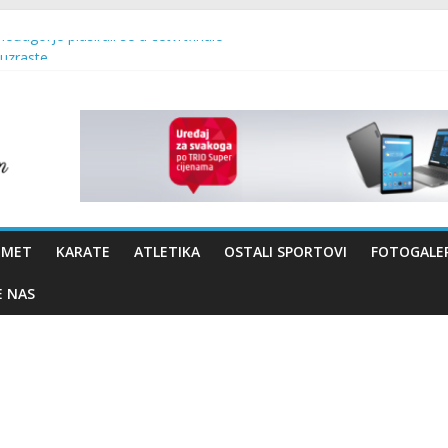
Međugorje plasirali se u četvrtfinale
 uzraste
 – Brotnjo 2026.
vo Bevanda i načelnik Marin Radišić čestitali organizatoricama na real
OMET
KARATE
ATLETIKA
OSTALI SPORTOVI
FOTOGALER
E NAS