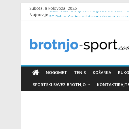
Subota, 8 kolovoza, 2026
Najnovije
Čitluk Selo, Donji Veliki Ograđenik, Čerin i 
SC Pehar Karting od danas otvoren za sve
Marin Čilić napredovao na ATP ljestvici
Poznati polufinalisti MNL MZ općine Čitluk
Predsjednica Vlade Marija Buhač, ministar I
NOGOMET
TENIS
KOŠARKA
RUK
SPORTSKI SAVEZ BROTNJO
KONTAKTIRAJT