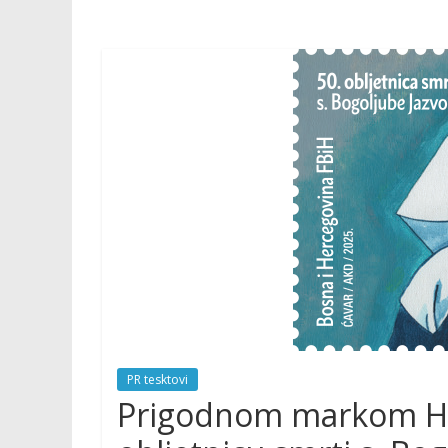
PR tesktovi
Prigodnom markom HP 