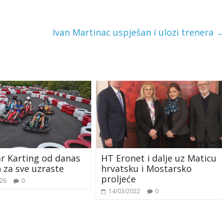
Ivan Martinac uspješan i ulozi trenera
r Karting od danas
HT Eronet i dalje uz Maticu
 za sve uzraste
hrvatsku i Mostarsko
proljeće
026
0
14/03/2022
0