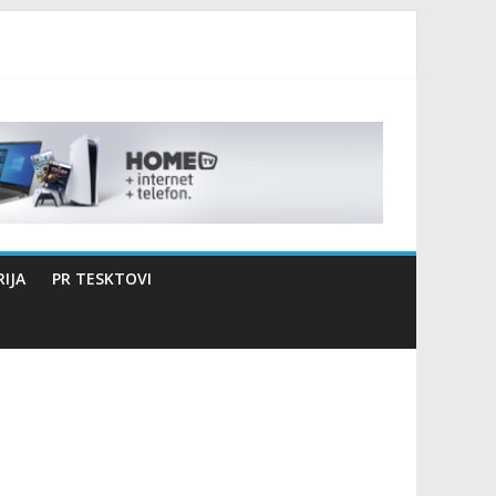
izaciji sportsko edukativnog kampa “Izlazi vani”
IJA
PR TESKTOVI