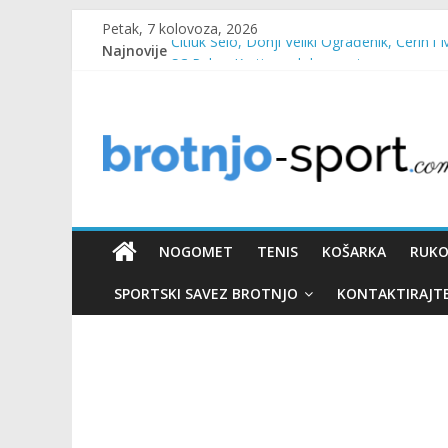
Petak, 7 kolovoza, 2026
Najnovije
Čitluk Selo, Donji Veliki Ograđenik, Čerin i 
SC Pehar Karting od danas otvoren za sve
Marin Čilić napredovao na ATP ljestvici
Poznati polufinalisti MNL MZ općine Čitluk
Predsjednica Vlade Marija Buhač, ministar I
NOGOMET
TENIS
KOŠARKA
RUK
SPORTSKI SAVEZ BROTNJO
KONTAKTIRAJT