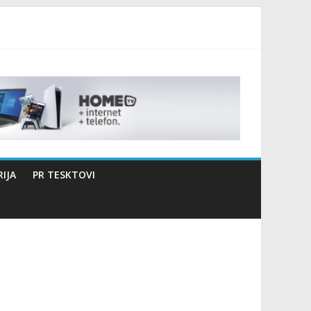
izaciji sportsko edukativnog kampa “Izlazi vani”
IJA
PR TESKTOVI