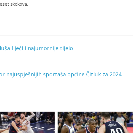
deset skokova.
a liječi i najumornije tijelo
bor najuspješnijih sportaša općine Čitluk za 2024.