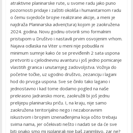
atraktivne planinarske rute, u svome radu jako puno
pozornosti pridaje i zaštiti okoliša i humanitarnom radu
o čemu svjedoče brojne realizirane akcije, a meni je
najdraža Planinarska adven(tura) kojom je zaokružena
2024. godina. Novu godinu otvorili smo formalnim
pristupom u Društvo i nastavili prvim osvojenim vrhom.
Najava odlaska na Viter u meni nije pobudila ni
minimum sumnje kako će se previđenih 2 sata uspona
pretvoriti u cjelodnevnu avanturu i još jedno pomicanje
vlastitih granica i unutarnjeg zadovoljstva. Vožnja do
početne točke, uz ugodno društvo, zezanciju i lagani
hod do prvoga uspona. Sve se činilo tako lagano i
jednostavno i kad tome dodamo pogled na naše
prekrasno Jadransko more, zaokružili bi još jednu
prelijepu planinarsku priču. I, na kraju, nije samo
zaokružena teritorijalno nego i nezaboravnim
iskustvom i brojnim iznenađenjima koja očito trebaju
svima nama, jer očekivati nešto i nadati se da će sve
biti onako smo mi isplanirali nije baš zanimljivo, zar ne?