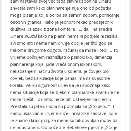
sam nastavila svoj već tada slavni uspon na Dinaru
shvatila sam kako planinarenje nije ono od početka
moga pisanja; to je borba sa samim sobom, pomicanje
osobnih granica i kako je jednom rekao predsjednik
društva „izlazak iz zone komfora“. E, da… na sredini
Dinare
skužiš
kako na planini nema ni podjele ni razlika,
svi smo isti i nema nam druge opcije jer što god se
nekome drugome dogodi, računaj da može i tebi. U to
vrijeme počinjem razmišljati o psihološkoj dimenziji
planinarenja koja ljude vraća onom iskonskom,
nekadašnjem načinu života u kojemu je čovjek bio
čovjek, bez kalkulacije koje danas ima na svakome
koraku. Veliku sigurnost ulijevala je i spoznaja kako
nema situacije koja se tijekom planinarske avanture ne
može riješiti i da nitko neće biti ostavljen na cjedilu.
Prestala su pitanja koja su počinjala sa „Što ako…“. I
samo ukazivanje crvene kuće i hrvatske zastave, koje
je značio i krajnji cilj, za mene su bili dovoljan motiv da
ne odustanem. Od početne Bebekove pjesme „Šta je