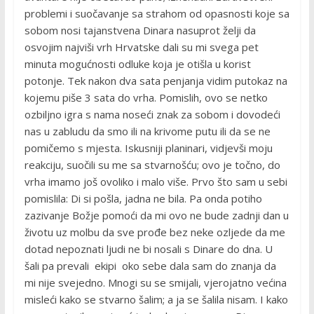
problemi i suočavanje sa strahom od opasnosti koje sa
sobom nosi tajanstvena Dinara nasuprot želji da
osvojim najviši vrh Hrvatske dali su mi svega pet
minuta mogućnosti odluke koja je otišla u korist
potonje. Tek nakon dva sata penjanja vidim putokaz na
kojemu piše 3 sata do vrha. Pomislih, ovo se netko
ozbiljno igra s nama noseći znak za sobom i dovodeći
nas u zabludu da smo ili na krivome putu ili da se ne
pomičemo s mjesta. Iskusniji planinari, vidjevši moju
reakciju, suočili su me sa stvarnošću; ovo je točno, do
vrha imamo još ovoliko i malo više. Prvo što sam u sebi
pomislila: Di si pošla, jadna ne bila. Pa onda potiho
zazivanje Božje pomoći da mi ovo ne bude zadnji dan u
životu uz molbu da sve prođe bez neke ozljede da me
dotad nepoznati ljudi ne bi nosali s Dinare do dna. U
šali pa prevali ekipi oko sebe dala sam do znanja da
mi nije svejedno. Mnogi su se smijali, vjerojatno većina
misleći kako se stvarno šalim; a ja se šalila nisam. I kako