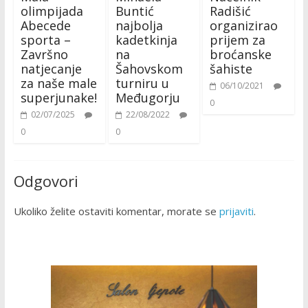
olimpijada
Buntić
Radišić
Abecede
najbolja
organizirao
sporta –
kadetkinja
prijem za
Završno
na
broćanske
natjecanje
Šahovskom
šahiste
za naše male
turniru u
06/10/2021
superjunake!
Međugorju
0
02/07/2025
22/08/2022
0
0
Odgovori
Ukoliko želite ostaviti komentar, morate se
prijaviti
.