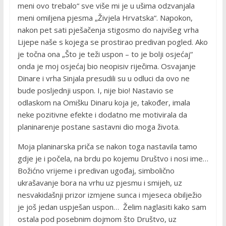
meni ovo trebalo“ sve više mi je u ušima odzvanjala
meni omiljena pjesma „Živjela Hrvatska“. Napokon,
nakon pet sati pješačenja stigosmo do najvišeg vrha
Lijepe naše s kojega se prostirao predivan pogled. Ako
je točna ona „Što je teži uspon – to je bolji osjećaj“
onda je moj osjećaj bio neopisiv riječima. Osvajanje
Dinare i vrha Sinjala presudili su u odluci da ovo ne
bude posljednji uspon. I, nije bio! Nastavio se
odlaskom na Omišku Dinaru koja je, također, imala
neke pozitivne efekte i dodatno me motivirala da
planinarenje postane sastavni dio moga života.
Moja planinarska priča se nakon toga nastavila tamo
gdje je i počela, na brdu po kojemu Društvo i nosi ime…
Božićno vrijeme i predivan ugođaj, simbolično
ukrašavanje bora na vrhu uz pjesmu i smijeh, uz
nesvakidašnji prizor izmjene sunca i mjeseca obilježio
je još jedan uspješan uspon… Želim naglasiti kako sam
ostala pod posebnim dojmom što Društvo, uz