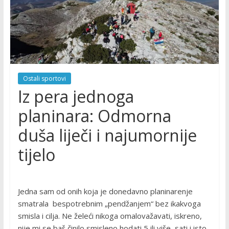
Ostali sportovi
Iz pera jednoga
planinara: Odmorna
duša liječi i najumornije
tijelo
Jedna sam od onih koja je donedavno planinarenje
smatrala bespotrebnim „pendžanjem“ bez ikakvoga
smisla i cilja. Ne želeći nikoga omalovažavati, iskreno,
nije mi se baš činilo smisleno hodati 5 ili više sati i isto