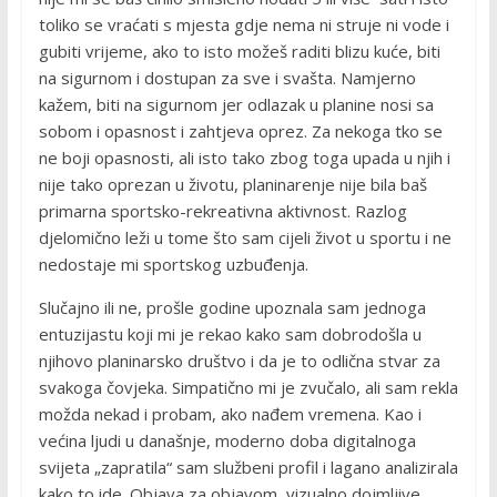
toliko se vraćati s mjesta gdje nema ni struje ni vode i
gubiti vrijeme, ako to isto možeš raditi blizu kuće, biti
na sigurnom i dostupan za sve i svašta. Namjerno
kažem, biti na sigurnom jer odlazak u planine nosi sa
sobom i opasnost i zahtjeva oprez. Za nekoga tko se
ne boji opasnosti, ali isto tako zbog toga upada u njih i
nije tako oprezan u životu, planinarenje nije bila baš
primarna sportsko-rekreativna aktivnost. Razlog
djelomično leži u tome što sam cijeli život u sportu i ne
nedostaje mi sportskog uzbuđenja.
Slučajno ili ne, prošle godine upoznala sam jednoga
entuzijastu koji mi je rekao kako sam dobrodošla u
njihovo planinarsko društvo i da je to odlična stvar za
svakoga čovjeka. Simpatično mi je zvučalo, ali sam rekla
možda nekad i probam, ako nađem vremena. Kao i
većina ljudi u današnje, moderno doba digitalnoga
svijeta „zapratila“ sam službeni profil i lagano analizirala
kako to ide. Objava za objavom, vizualno dojmljive,