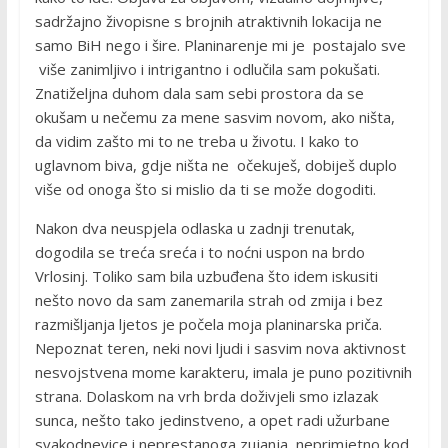
sadržajno živopisne s brojnih atraktivnih lokacija ne
samo BiH nego i šire. Planinarenje mi je postajalo sve
više zanimljivo i intrigantno i odlučila sam pokušati.
Znatiželjna duhom dala sam sebi prostora da se
okušam u nečemu za mene sasvim novom, ako ništa,
da vidim zašto mi to ne treba u životu. I kako to
uglavnom biva, gdje ništa ne očekuješ, dobiješ duplo
više od onoga što si mislio da ti se može dogoditi.
Nakon dva neuspjela odlaska u zadnji trenutak,
dogodila se treća sreća i to noćni uspon na brdo
Vrlosinj. Toliko sam bila uzbuđena što idem iskusiti
nešto novo da sam zanemarila strah od zmija i bez
razmišljanja ljetos je počela moja planinarska priča.
Nepoznat teren, neki novi ljudi i sasvim nova aktivnost
nesvojstvena mome karakteru, imala je puno pozitivnih
strana. Dolaskom na vrh brda doživjeli smo izlazak
sunca, nešto tako jedinstveno, a opet radi užurbane
svakodnevice i neprestanoga zujanja, neprimjetno kod