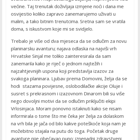
većine. Taj trenutak doživljaja izmjene noći i dana me
osvijestio koliko zapravo zanemarujemo uživati u
malim, a tako bitnim trenutcima. Sretna sam se vratila
doma, s iskustvom koje mi se svidjelo.
Trebalo je više od dva mjeseca da se odlučim za novu
planinarsku avanturu; najava odlaska na najviši vrh
Hrvatske Sinjal me toliko zainteresirala da sam
zanemarila kako je riječ o jednom najtežih i
najzahtjevnijih uspona koji predstavlja izazov za
svakoga planinara. Ljubav prema Domovini, želja da se
hodi stazama povijesne, oslobodilačke akcije Oluje i
susret s prekrasnom i izazovnom Dinarom bili su više
nego dovoljni motivi da se odlučim priključiti ekipi
Vrlosinjaca. Moram ponovno istaknuti kako se nisam
informirala o tome što me čeka jer želja za dolaskom
na vrh bila je jača od bilo kakve poteškoće koja nam je
možebitno stajala na putu do toga. Početak druge
avanture nije obećavao puno; iznenadni zdravstveni