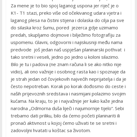
Za mene je to bio spoj laganog uspona jer riječ je o
K1- T1 stazi, preko više od očekivanog udara vjetra i
laganog plesa na čistini stijena i dolaska do cilja pa sve
do silaska kroz šumu, pored jezerca gdje uzimamo
predah, skupljamo dojmove i bilježimo fotografiju za
uspomenu. Glavni, odgovorni i najiskusniji među nama
predvode još jedan naš uspješan planinarski pothvat i
tako sretni i veseli, jedno po jedno u koloni silazimo.
Bilo je tu i padova (ne znam računa li se ako nitko nije
vidio), ali ono važnije i osobnog rasta kao i spoznaje da
je strah jedan od čovjekovih najvećih neprijatelja i da je
često nepotreban. Korak po korak dođosmo do ceste i
naših prijevoznih sredstava i nasmijani polazimo svojim
kućama. Na kraju, to je i najvažnije jer kako kaže jedna
narodna „Odmorna duša liječi i najumornije tijelo“. Sebi
trebamo dati priliku, bilo da ćemo početi planinariti ili
pronaći aktivnost u kojoj ćemo uživati te se sretni i
zadovoljni hvatati u koštac sa životom.