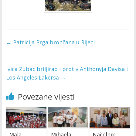
←
Patricija Prga brončana u Rijeci
Ivica Zubac briljirao i protiv Anthonyja Davisa i
Los Angeles Lakersa
→
Povezane vijesti
Mala
Mihaela
Načelnik