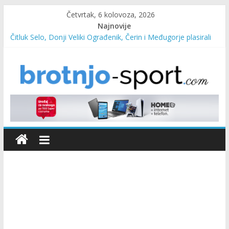
Četvrtak, 6 kolovoza, 2026
Najnovije
Čitluk Selo, Donji Veliki Ograđenik, Čerin i Međugorje plasirali
se u četvrtfinale
SC Pehar Karting od danas otvoren za sve uzraste
Marin Čilić napredovao na ATP ljestvici
Poznati polufinalisti MNL MZ općine Čitluk – Brotnjo 2026.
Predsjednica Vlade Marija Buhač, ministar Ivo Bevanda i
načelnik Marin Radišić čestitali organizatoricama na realizaciji
sportsko edukativnog kampa “Izlazi vani”