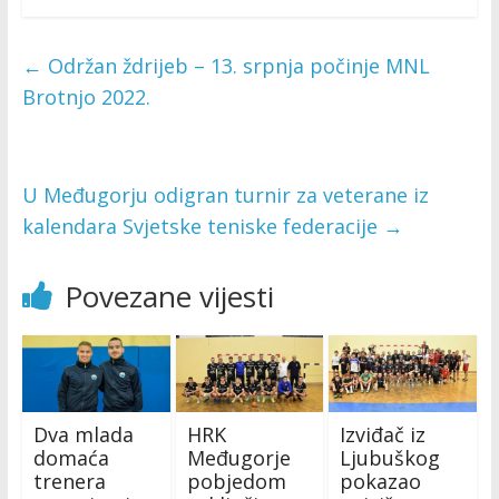
←
Održan ždrijeb – 13. srpnja počinje MNL
Brotnjo 2022.
U Međugorju odigran turnir za veterane iz
kalendara Svjetske teniske federacije
→
Povezane vijesti
Dva mlada
HRK
Izviđač iz
domaća
Međugorje
Ljubuškog
trenera
pobjedom
pokazao