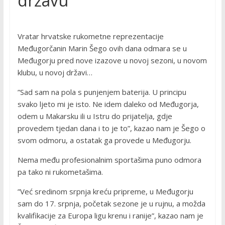
državu
Vratar hrvatske rukometne reprezentacije
Međugorčanin Marin Šego ovih dana odmara se u
Međugorju pred nove izazove u novoj sezoni, u novom
klubu, u novoj državi…
”Sad sam na pola s punjenjem baterija. U principu
svako ljeto mi je isto. Ne idem daleko od Međugorja,
odem u Makarsku ili u Istru do prijatelja, gdje
provedem tjedan dana i to je to”, kazao nam je Šego o
svom odmoru, a ostatak ga provede u Međugorju.
Nema među profesionalnim sportašima puno odmora
pa tako ni rukometašima.
”Već sredinom srpnja kreću pripreme, u Međugorju
sam do 17. srpnja, početak sezone je u rujnu, a možda
kvalifikacije za Europa ligu krenu i ranije”, kazao nam je