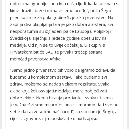
obiteljima ugodnije kada ima naših ljudi, kada se imaju s
kime družiti, brže i njima vrijeme prođe”, priča Šego
pred kojim je za pola godine Svjetsko prvenstvo. Na
zadnja dva okupljanja bila je jako dobra atosfera, svi
nesporazumni su izglađeni pa će kauboji u Poljskoj i
Švedskoj u siječnju sljedeće godine opet u lov na
medalje. Od njih se to uvijek očekuje. U skupini s
Hrvatskom bit će SAD te prvak i trećeplasirana
momčad prvenstva Afrike.
”Samo jedno prvenstvo bih volio da igramo zdravi, da
budemo u kompletnom sastavu i ako budemo svi
zdravi, možemo se nadati velikom rezultatu. Svaka
ekipa koja želi osvajati medalje, mora pobjeđivati
dobre ekipe. Nema biranja protivnika, svaka utakmica
je važna. Svi smo mi profesionalci i moramo dati sve od
sebe da razveselimo naš narod”, kazao nam je Šego, a
cijeli razgovor s njim poslušajte u audizapisu.