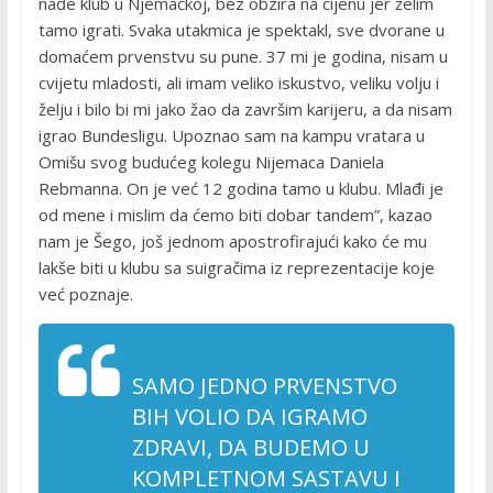
nađe klub u Njemačkoj, bez obzira na cijenu jer želim
tamo igrati. Svaka utakmica je spektakl, sve dvorane u
domaćem prvenstvu su pune. 37 mi je godina, nisam u
cvijetu mladosti, ali imam veliko iskustvo, veliku volju i
želju i bilo bi mi jako žao da završim karijeru, a da nisam
igrao Bundesligu. Upoznao sam na kampu vratara u
Omišu svog budućeg kolegu Nijemaca Daniela
Rebmanna. On je već 12 godina tamo u klubu. Mlađi je
od mene i mislim da ćemo biti dobar tandem”, kazao
nam je Šego, još jednom apostrofirajući kako će mu
lakše biti u klubu sa suigračima iz reprezentacije koje
već poznaje.
SAMO JEDNO PRVENSTVO
BIH VOLIO DA IGRAMO
ZDRAVI, DA BUDEMO U
KOMPLETNOM SASTAVU I