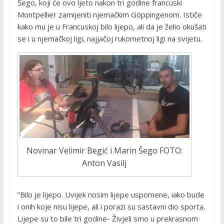
Šego, koji će ovo ljeto nakon tri godine francuski
Montpellier zamijeniti njemačkim Göppingenom. Ističe
kako mu je u Francuskoj bilo lijepo, ali da je želio okušati
se i u njemačkoj ligi, najjačoj rukometnoj ligi na svijetu.
Novinar Velimir Begić i Marin Šego FOTO:
Anton Vasilj
”Bilo je lijepo. Uvijek nosim lijepe uspomene, iako bude
i onih koje nisu lijepe, ali i porazi su sastavni dio sporta.
Lijepe su to bile tri godine- Živjeli smo u prekrasnom