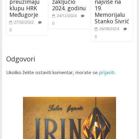
preuzimaju
zaključio
najviše na
klupu HRK
2024. godinu
19.
Međugorje
Memorijalu
24/12/2024
Stanko Sivrić
27/02/2022
0
26/08/2024
0
0
Odgovori
Ukoliko želite ostaviti komentar, morate se
prijaviti
.