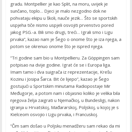
gradu. Montpellier je kao Split, na moru, uvijek je
sunčano, toplo… Djeci je malo nezgodno dok ne
pohvataju ekipu u školi, nauče jezik… Što se sportskih
uspjeha tiče nismo uspjeli osvojiti prvenstvo pored
jakog PSG.-a. Bili smo drugi, treći… Igrali smo i Ligu
prvaka”, kazao nam je Šego o onome što je iza njega, a
potom se okrenuo onome što je ispred njega.
”Tri godine sam bio u Montpellieru. Za Göppingen sam
potpisao na dvije godine. Igrat će se i Europa liga.
Imam tamo i dva suigrača iz reprezentacije, Krešu
Kozinu i Josipa Šarca. Bit će lijepo”, kazao je Šego
gostujući u Sportskim minutama Radiopostaje Mir
Međugorje, a potom nam i objasnio koliko je velika bila
njegova želja zaigrati u Njemačkoj, u Bundesligi, nakon
igranja u Hrvatskoj, Mađararskoj, Poljskoj, u kojoj je s
Kielceom osvojio i Ligu prvaka, i Francuskoj.
”Čim sam došao u Poljsku menadžeru sam rekao da mi