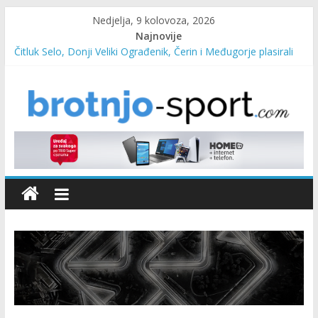
Nedjelja, 9 kolovoza, 2026
Najnovije
Čitluk Selo, Donji Veliki Ograđenik, Čerin i Međugorje plasirali
se u četvrtfinale
SC Pehar Karting od danas otvoren za sve uzraste
Marin Čilić napredovao na ATP ljestvici
Poznati polufinalisti MNL MZ općine Čitluk – Brotnjo 2026.
Predsjednica Vlade Marija Buhač, ministar Ivo Bevanda i
načelnik Marin Radišić čestitali organizatoricama na realizaciji
sportsko edukativnog kampa “Izlazi vani”