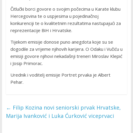
Čitlučki borci govore o svojim počecima u Karate klubu
Hercegovina te o uspjesima u pojedinačnoj
konkurenciji te o kvalitetnim rezultatima nastupajući za
reprezentacije BiH i Hrvatske.
Tijekom emisije donose puno anegdota koje su se
dogodile za vrijeme njihovih karijera. O Odaku i Vučiću u
emisiji govore njihovi nekadašnji treneri Miroslav Klepić
i Josip Primorac.
Urednik i voditelj emisije Portret prvaka je Albert
Pehar.
←
Filip Kozina novi seniorski prvak Hrvatske,
Marija Ivanković i Luka Ćurković viceprvaci