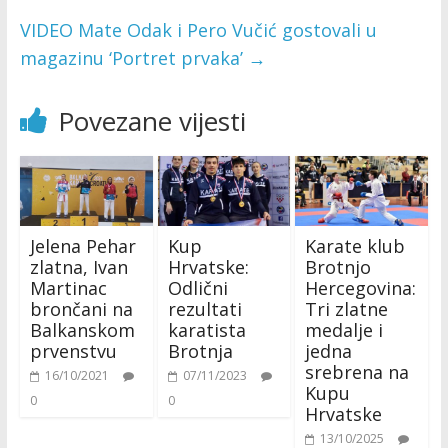
VIDEO Mate Odak i Pero Vučić gostovali u
magazinu ‘Portret prvaka’
→
Povezane vijesti
Jelena Pehar
Kup
Karate klub
zlatna, Ivan
Hrvatske:
Brotnjo
Martinac
Odlični
Hercegovina:
brončani na
rezultati
Tri zlatne
Balkanskom
karatista
medalje i
prvenstvu
Brotnja
jedna
srebrena na
16/10/2021
07/11/2023
Kupu
0
0
Hrvatske
13/10/2025