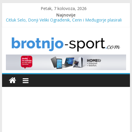
Petak, 7 kolovoza, 2026
Najnovije
Čitluk Selo, Donji Veliki Ograđenik, Čerin i Međugorje plasirali
se u četvrtfinale
SC Pehar Karting od danas otvoren za sve uzraste
Marin Čilić napredovao na ATP ljestvici
Poznati polufinalisti MNL MZ općine Čitluk – Brotnjo 2026.
Predsjednica Vlade Marija Buhač, ministar Ivo Bevanda i
načelnik Marin Radišić čestitali organizatoricama na realizaciji
sportsko edukativnog kampa “Izlazi vani”