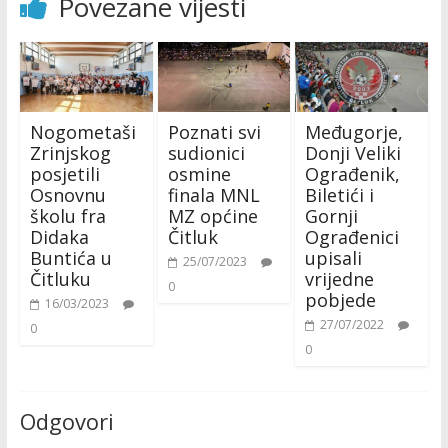
Povezane vijesti
Nogometaši
Poznati svi
Međugorje,
Zrinjskog
sudionici
Donji Veliki
posjetili
osmine
Ograđenik,
Osnovnu
finala MNL
Biletići i
školu fra
MZ općine
Gornji
Didaka
Čitluk
Ograđenici
Buntića u
upisali
25/07/2023
Čitluku
vrijedne
0
pobjede
16/03/2023
27/07/2022
0
0
Odgovori