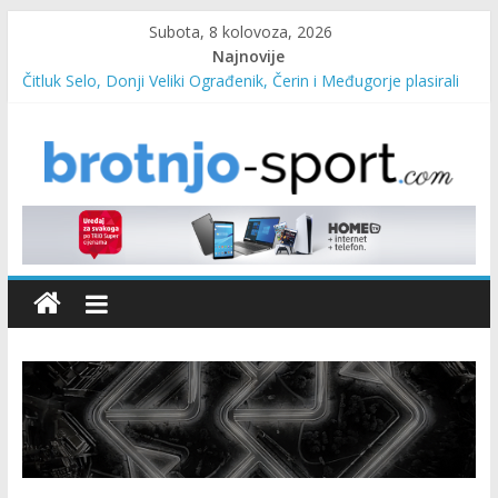
Subota, 8 kolovoza, 2026
Najnovije
Čitluk Selo, Donji Veliki Ograđenik, Čerin i Međugorje plasirali
se u četvrtfinale
SC Pehar Karting od danas otvoren za sve uzraste
Marin Čilić napredovao na ATP ljestvici
Poznati polufinalisti MNL MZ općine Čitluk – Brotnjo 2026.
Predsjednica Vlade Marija Buhač, ministar Ivo Bevanda i
načelnik Marin Radišić čestitali organizatoricama na realizaciji
sportsko edukativnog kampa “Izlazi vani”