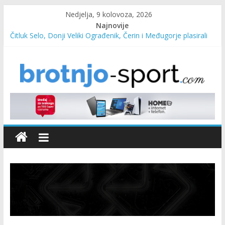
Nedjelja, 9 kolovoza, 2026
Najnovije
Čitluk Selo, Donji Veliki Ograđenik, Čerin i Međugorje plasirali
se u četvrtfinale
SC Pehar Karting od danas otvoren za sve uzraste
Marin Čilić napredovao na ATP ljestvici
Poznati polufinalisti MNL MZ općine Čitluk – Brotnjo 2026.
Predsjednica Vlade Marija Buhač, ministar Ivo Bevanda i
načelnik Marin Radišić čestitali organizatoricama na realizaciji
sportsko edukativnog kampa “Izlazi vani”