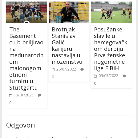
The
Brotnjak
Posušanke
Basement
Stanislav
slavile u
club briljirao
Galić
hercegovačk
na
karijeru
om derbiju
međunarodn
nastavlja u
Prve ženske
om
inozemstvu
nogometne
malonogom
lige F BiH
26/07/2022
etnom
09/05/2022
0
turniru u
0
Stuttgartu
13/01/2025
0
Odgovori