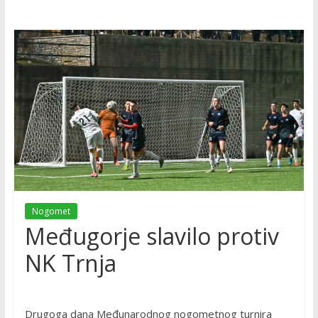
Nogomet
Međugorje slavilo protiv
NK Trnja
Drugoga dana Međunarodnog nogometnog turnira