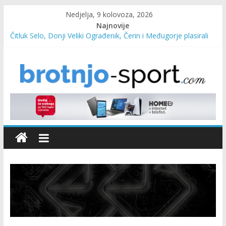
Nedjelja, 9 kolovoza, 2026
Najnovije
Čitluk Selo, Donji Veliki Ograđenik, Čerin i Međugorje plasirali
se u četvrtfinale
SC Pehar Karting od danas otvoren za sve uzraste
Marin Čilić napredovao na ATP ljestvici
Poznati polufinalisti MNL MZ općine Čitluk – Brotnjo 2026.
Predsjednica Vlade Marija Buhač, ministar Ivo Bevanda i
načelnik Marin Radišić čestitali organizatoricama na realizaciji
sportsko edukativnog kampa “Izlazi vani”