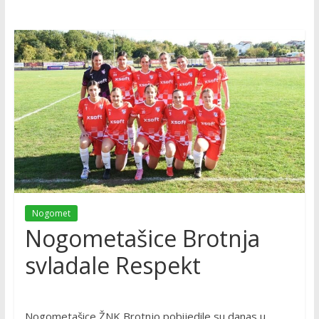
Nogomet
Nogometašice Brotnja
svladale Respekt
Nogometašice ŽNK Brotnjo pobijedile su danas u