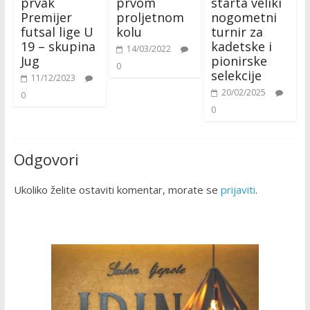
prvak
prvom
starta veliki
Premijer
proljetnom
nogometni
futsal lige U
kolu
turnir za
19 – skupina
kadetske i
14/03/2022
Jug
pionirske
0
selekcije
11/12/2023
20/02/2025
0
0
Odgovori
Ukoliko želite ostaviti komentar, morate se
prijaviti
.