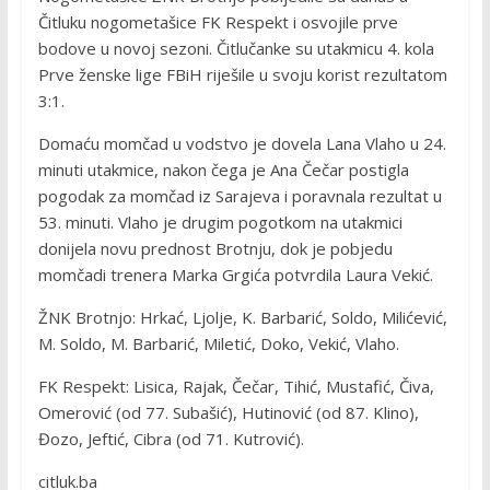
Čitluku nogometašice FK Respekt i osvojile prve
bodove u novoj sezoni. Čitlučanke su utakmicu 4. kola
Prve ženske lige FBiH riješile u svoju korist rezultatom
3:1.
Domaću momčad u vodstvo je dovela Lana Vlaho u 24.
minuti utakmice, nakon čega je Ana Čečar postigla
pogodak za momčad iz Sarajeva i poravnala rezultat u
53. minuti. Vlaho je drugim pogotkom na utakmici
donijela novu prednost Brotnju, dok je pobjedu
momčadi trenera Marka Grgića potvrdila Laura Vekić.
ŽNK Brotnjo: Hrkać, Ljolje, K. Barbarić, Soldo, Milićević,
M. Soldo, M. Barbarić, Miletić, Doko, Vekić, Vlaho.
FK Respekt: Lisica, Rajak, Čečar, Tihić, Mustafić, Čiva,
Omerović (od 77. Subašić), Hutinović (od 87. Klino),
Đozo, Jeftić, Cibra (od 71. Kutrović).
citluk.ba