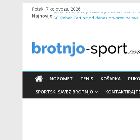
Petak, 7 kolovoza, 2026
Najnovije
Čitluk Selo, Donji Veliki Ograđenik, Čerin i 
SC Pehar Karting od danas otvoren za sve
Marin Čilić napredovao na ATP ljestvici
Poznati polufinalisti MNL MZ općine Čitluk
Predsjednica Vlade Marija Buhač, ministar I
NOGOMET
TENIS
KOŠARKA
RUK
SPORTSKI SAVEZ BROTNJO
KONTAKTIRAJT