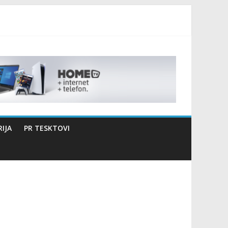
izaciji sportsko edukativnog kampa “Izlazi vani”
IJA
PR TESKTOVI