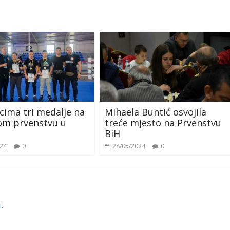
cima tri medalje na
Mihaela Buntić osvojila
om prvenstvu u
treće mjesto na Prvenstvu
BiH
024
0
28/05/2024
0
i
.