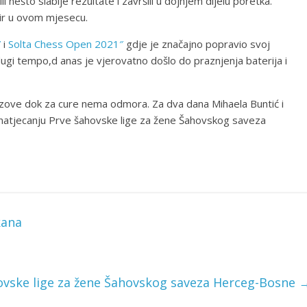
 nešto slabije rezultate i završili u dojnjem dijelu poretka.
nir u ovom mjesecu.
”
i
Solta Chess Open 2021″
gdje je značajno popravio svoj
ugi tempo,d anas je vjerovatno došlo do praznjenja baterija i
azove dok za cure nema odmora. Za dva dana Mihaela Buntić i
 natjecanju Prve šahovske lige za žene Šahovskog saveza
kana
hovske lige za žene Šahovskog saveza Herceg-Bosne