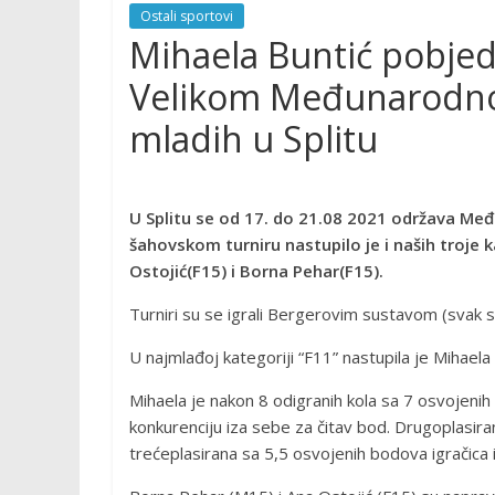
Ostali sportovi
Mihaela Buntić pobjed
Velikom Međunarodnom
mladih u Splitu
U Splitu se od 17. do 21.08 2021 održava Me
šahovskom turniru nastupilo je i naših troje 
Ostojić(F15) i Borna Pehar(F15).
Turniri su se igrali Bergerovim sustavom (svak 
U najmlađoj kategoriji “F11” nastupila je Mihaela 
Mihaela je nakon 8 odigranih kola sa 7 osvojenih 
konkurenciju iza sebe za čitav bod. Drugoplasira
trećeplasirana sa 5,5 osvojenih bodova igračica 