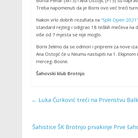
Borna Pehar (M15) i Ana Ostojić (F15) su napravili
Treba napomenuti da je Borni ovo već treći tur
Nakon vrlo dobrih rezultata na
“Split Open 2021
standard rejting i odigrao 18 teških mečeva na d
više od 7 mjesta se nije moglo.
Borni želimo da se odmori i pripremi za nove iz
Ana Ostojić će u Neumu nastupiti na 1. Ekipnom
Herceg-Bosne.
Šahovski klub Brotnjo
←
Luka Ćurković treći na Prvenstvu Bal
Šahistice ŠK Brotnjo prvakinje Prve ša