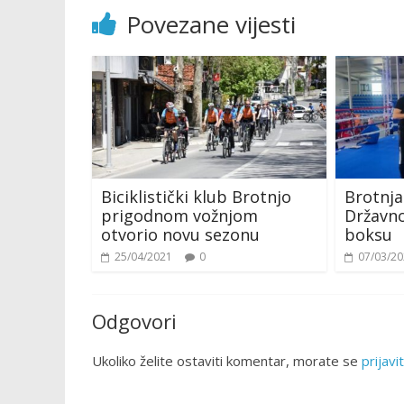
Povezane vijesti
Biciklistički klub Brotnjo
Brotnja
prigodnom vožnjom
Državn
otvorio novu sezonu
boksu
25/04/2021
0
07/03/2
Odgovori
Ukoliko želite ostaviti komentar, morate se
prijavit