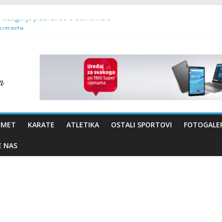
Međugorje plasirali se u četvrtfinale
 uzraste
 – Brotnjo 2026.
vo Bevanda i načelnik Marin Radišić čestitali organizatoricama na real
OMET
KARATE
ATLETIKA
OSTALI SPORTOVI
FOTOGALER
E NAS