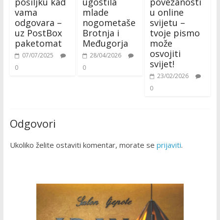
pošiljku kad
ugostila
povezanosti
vama
mlade
u online
odgovara –
nogometaše
svijetu –
uz PostBox
Brotnja i
tvoje pismo
paketomat
Međugorja
može
osvojiti
07/07/2025
28/04/2026
svijet!
0
0
23/02/2026
0
Odgovori
Ukoliko želite ostaviti komentar, morate se
prijaviti
.