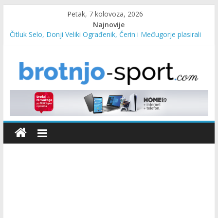
Petak, 7 kolovoza, 2026
Najnovije
Čitluk Selo, Donji Veliki Ograđenik, Čerin i Međugorje plasirali
se u četvrtfinale
SC Pehar Karting od danas otvoren za sve uzraste
Marin Čilić napredovao na ATP ljestvici
Poznati polufinalisti MNL MZ općine Čitluk – Brotnjo 2026.
Predsjednica Vlade Marija Buhač, ministar Ivo Bevanda i
načelnik Marin Radišić čestitali organizatoricama na realizaciji
sportsko edukativnog kampa “Izlazi vani”