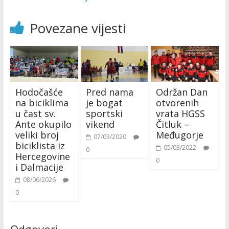
Povezane vijesti
Hodočašće
Pred nama
Održan Dan
na biciklima
je bogat
otvorenih
u čast sv.
sportski
vrata HGSS
Ante okupilo
vikend
Čitluk –
veliki broj
Međugorje
07/03/2020
biciklista iz
05/03/2022
0
Hercegovine
0
i Dalmacije
08/06/2026
0