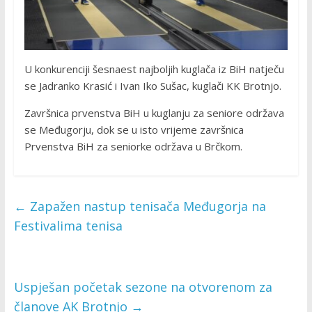
U konkurenciji šesnaest najboljih kuglača iz BiH natječu
se Jadranko Krasić i Ivan Iko Sušac, kuglači KK Brotnjo.
Završnica prvenstva BiH u kuglanju za seniore održava
se Međugorju, dok se u isto vrijeme završnica
Prvenstva BiH za seniorke održava u Brčkom.
←
Zapažen nastup tenisača Međugorja na
Festivalima tenisa
Uspješan početak sezone na otvorenom za
članove AK Brotnjo
→