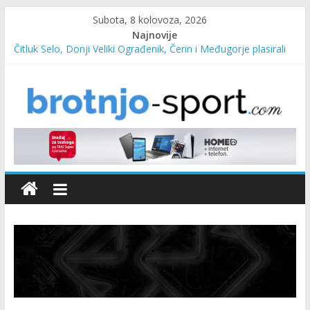
Subota, 8 kolovoza, 2026
Najnovije
Čitluk Selo, Donji Veliki Ograđenik, Čerin i Međugorje plasirali
se u četvrtfinale
SC Pehar Karting od danas otvoren za sve uzraste
Marin Čilić napredovao na ATP ljestvici
Poznati polufinalisti MNL MZ općine Čitluk – Brotnjo 2026.
Predsjednica Vlade Marija Buhač, ministar Ivo Bevanda i
načelnik Marin Radišić čestitali organizatoricama na realizaciji
sportsko edukativnog kampa “Izlazi vani”