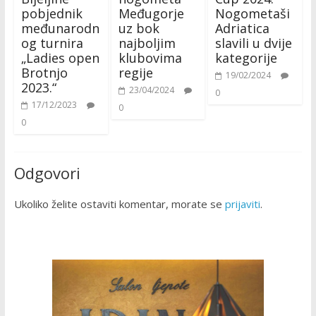
pobjednik
Međugorje
Nogometaši
međunarodn
uz bok
Adriatica
og turnira
najboljim
slavili u dvije
„Ladies open
klubovima
kategorije
Brotnjo
regije
19/02/2024
2023.“
23/04/2024
0
17/12/2023
0
0
Odgovori
Ukoliko želite ostaviti komentar, morate se
prijaviti
.