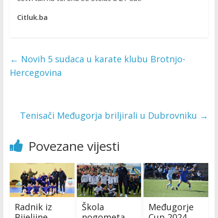
Citluk.ba
←
Novih 5 sudaca u karate klubu Brotnjo-
Hercegovina
Tenisači Međugorja briljirali u Dubrovniku
→
Povezane vijesti
Radnik iz
Škola
Međugorje
Bijeljine
nogometa
Cup 2024.