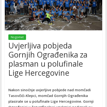
Nogomet
Uvjerljiva pobjeda
Gornjih Ograđenika za
plasman u polufinale
Lige Hercegovine
Nakon sinoćnje uvjerljive pobjede nad momčadi
Tasovčići-Klepci, momčad Gornjih Ograđenika
plasirale se u polufinale Lige Hercegovine. Gornji
Ograđenici u četvrtfinalnoj utakmici nadigrali su