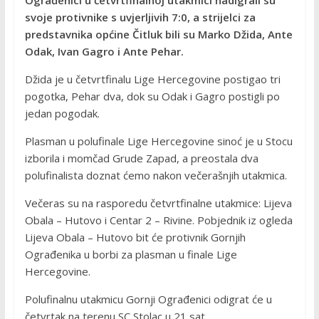
svoje protivnike s uvjerljivih 7:0, a strijelci za
predstavnika općine Čitluk bili su Marko Džida, Ante
Odak, Ivan Gagro i Ante Pehar.
Džida je u četvrtfinalu Lige Hercegovine postigao tri
pogotka, Pehar dva, dok su Odak i Gagro postigli po
jedan pogodak.
Plasman u polufinale Lige Hercegovine sinoć je u Stocu
izborila i momčad Grude Zapad, a preostala dva
polufinalista doznat ćemo nakon večerašnjih utakmica.
Večeras su na rasporedu četvrtfinalne utakmice: Lijeva
Obala – Hutovo i Centar 2 – Rivine. Pobjednik iz ogleda
Lijeva Obala – Hutovo bit će protivnik Gornjih
Ograđenika u borbi za plasman u finale Lige
Hercegovine.
Polufinalnu utakmicu Gornji Ograđenici odigrat će u
četvrtak na terenu SC Stolac u 21 sat.