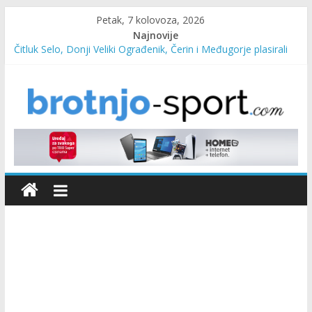
Petak, 7 kolovoza, 2026
Najnovije
Čitluk Selo, Donji Veliki Ograđenik, Čerin i Međugorje plasirali
se u četvrtfinale
SC Pehar Karting od danas otvoren za sve uzraste
Marin Čilić napredovao na ATP ljestvici
Poznati polufinalisti MNL MZ općine Čitluk – Brotnjo 2026.
Predsjednica Vlade Marija Buhač, ministar Ivo Bevanda i
načelnik Marin Radišić čestitali organizatoricama na realizaciji
sportsko edukativnog kampa “Izlazi vani”