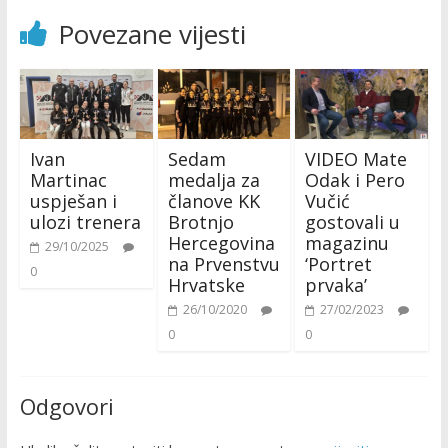
Povezane vijesti
Ivan
Sedam
VIDEO Mate
Martinac
medalja za
Odak i Pero
uspješan i
članove KK
Vučić
ulozi trenera
Brotnjo
gostovali u
Hercegovina
magazinu
29/10/2025
na Prvenstvu
‘Portret
0
Hrvatske
prvaka’
26/10/2020
27/02/2023
0
0
Odgovori