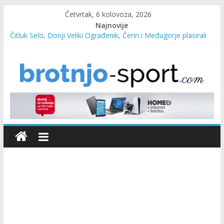
Četvrtak, 6 kolovoza, 2026
Najnovije
Čitluk Selo, Donji Veliki Ograđenik, Čerin i Međugorje plasirali
se u četvrtfinale
SC Pehar Karting od danas otvoren za sve uzraste
Marin Čilić napredovao na ATP ljestvici
Poznati polufinalisti MNL MZ općine Čitluk – Brotnjo 2026.
Predsjednica Vlade Marija Buhač, ministar Ivo Bevanda i
načelnik Marin Radišić čestitali organizatoricama na realizaciji
sportsko edukativnog kampa “Izlazi vani”