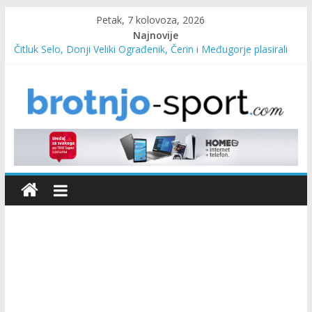
Petak, 7 kolovoza, 2026
Najnovije
Čitluk Selo, Donji Veliki Ograđenik, Čerin i Međugorje plasirali
se u četvrtfinale
SC Pehar Karting od danas otvoren za sve uzraste
Marin Čilić napredovao na ATP ljestvici
Poznati polufinalisti MNL MZ općine Čitluk – Brotnjo 2026.
Predsjednica Vlade Marija Buhač, ministar Ivo Bevanda i
načelnik Marin Radišić čestitali organizatoricama na realizaciji
sportsko edukativnog kampa “Izlazi vani”