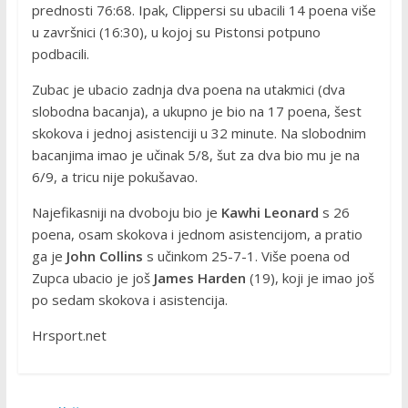
prednosti 76:68. Ipak, Clippersi su ubacili 14 poena više
u završnici (16:30), u kojoj su Pistonsi potpuno
podbacili.
Zubac je ubacio zadnja dva poena na utakmici (dva
slobodna bacanja), a ukupno je bio na 17 poena, šest
skokova i jednoj asistenciji u 32 minute. Na slobodnim
bacanjima imao je učinak 5/8, šut za dva bio mu je na
6/9, a tricu nije pokušavao.
Najefikasniji na dvoboju bio je
Kawhi Leonard
s 26
poena, osam skokova i jednom asistencijom, a pratio
ga je
John Collins
s učinkom 25-7-1. Više poena od
Zupca ubacio je još
James Harden
(19), koji je imao još
po sedam skokova i asistencija.
Hrsport.net