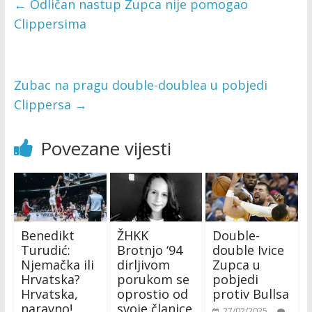
←
Odličan nastup Zupca nije pomogao
Clippersima
Zubac na pragu double-doublea u pobjedi
Clippersa
→
Povezane vijesti
Benedikt
ŽHKK
Double-
Turudić:
Brotnjo ‘94
double Ivice
Njemačka ili
dirljivom
Zupca u
Hrvatska?
porukom se
pobjedi
Hrvatska,
oprostio od
protiv Bullsa
naravno!
svoje članice
27/02/2025